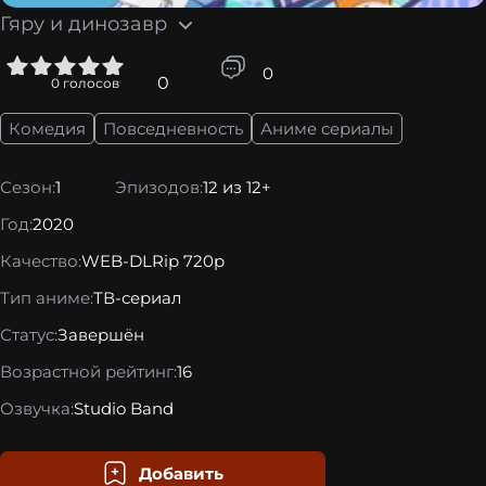
Гяру и динозавр
5
0
0
0
голосов
Комедия
Повседневность
Аниме сериалы
Сезон:
1
Эпизодов:
12 из 12+
Год:
2020
Качество:
WEB-DLRip 720p
Тип аниме:
ТВ-сериал
Статус:
Завершён
Возрастной рейтинг:
16
Озвучка:
Studio Band
Добавить