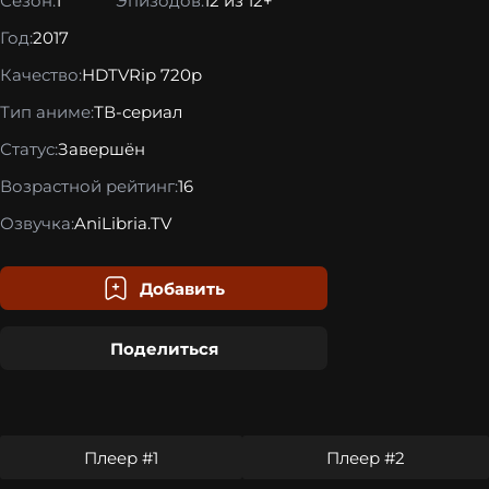
Сезон:
1
Эпизодов:
12 из 12+
Год:
2017
Качество:
HDTVRip 720p
Тип аниме:
ТВ-сериал
Статус:
Завершён
Возрастной рейтинг:
16
Озвучка:
AniLibria.TV
Добавить
Поделиться
Плеер #1
Плеер #2