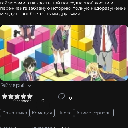
геймерами в их хаотичной повседневной жизни и
переживите забавную историю, полную недоразумений
между новообретенными друзьями!
Геймеры!
5
0
0
0
голосов
Романтика
Комедия
Школа
Аниме сериалы