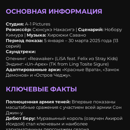
ОСНОВНАЯ ИНФОРМАЦИЯ
Студия:
A-1 Pictures
Режиссёр:
Сюнсукэ Накасигэ |
Сценарий:
Нобору
Кимура |
Музыка:
Хироюки Савано
Период показа:
5 января – 30 марта 2025 года (13
серий)
Саундтреки:
Опенинг: «Reawaker» (LiSA feat. Felix из Stray Kids)
Эндинг: «Un-Apex» (TK from Ling Tosite Sigure)
Адаптированные арки:
«Красные Врата», «Замок
Демонов» и «Остров Чеджу».
КЛЮЧЕВЫЕ ФАКТЫ
Полноценная армия теней:
Впервые показаны
масштабные сражения с участием всей армии Сон
Джин-у.
Дебют Беру:
Муравьиный король (озвучен Акирой
Исидой) стал ключевым и наиболее
харизматичным персонажем сезона.