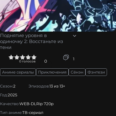
Поднятие уровня в
одиночку 2: Восстаньте из
тени
4
5
1
0
0
голосов
Аниме сериалы
Приключения
Сёнэн
Фэнтези
Сезон:
2
Эпизодов:
13 из 13+
Год:
2025
Качество:
WEB-DLRip 720p
Тип аниме:
ТВ-сериал