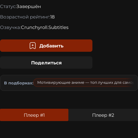
Статус:
Завершён
Возрастной рейтинг:
18
Озвучка:
Crunchyroll.Subtitles
Добавить
Поделиться
Мотивирующие аниме — топ лучших для самора
В подборках:
Плеер #1
Плеер #2