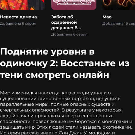
Невеста демона
Забота об
Мао
одарённой
Добавлена 6 серия
Добавлена 19 се
девушке: В
престижной
Добавлена 6 серия
школе, полной
высококлассных
Поднятие уровня в
учеников, я буду
тайно заботиться о
одиночку 2: Восстаньте из
самой красивой
девушке (не
имеющей никаких
тени смотреть онлайн
жизненных
навыков)
Мир изменился навсегда, когда люди узнали о
существовании таинственных порталов, ведущих в
параллельные миры, полные опасных существ и
смертельных опасностей. В результате у некоторых
людей начали проявляться сверхъестественные
способности, позволяющие им бороться с монстрами и
защищать мир. Этих людей стали называть охотниками.
История рассказывает о Сон Джин У, молодом и