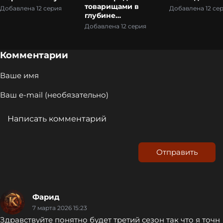
товарищами в
Добавлена 12 серия
Добавлена 12 се
глубине
подземелья, но
Добавлена 12 серия
благодаря своему
навыку
«Бесконечная
Комментарии
гача» я обрёл
союзников девять
тысяч девятьсот
девяносто
девятого уровня,
чтобы отомстить
бывшим
соратникам и
всему миру!
Отправить
Фарид
7 марта 2026 15:23
Здравствуйте понятно будет третий сезон так что я точн