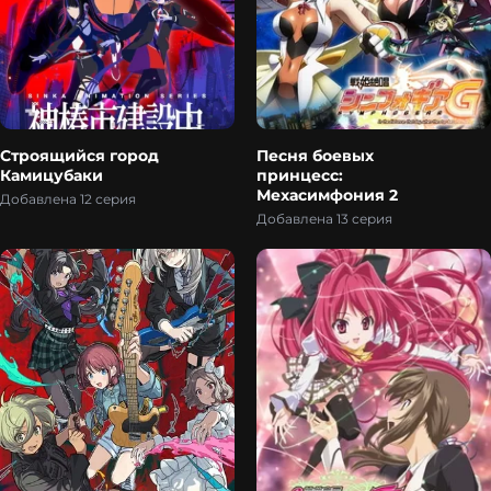
Строящийся город
Песня боевых
Камицубаки
принцесс:
Мехасимфония 2
Добавлена 12 серия
Добавлена 13 серия