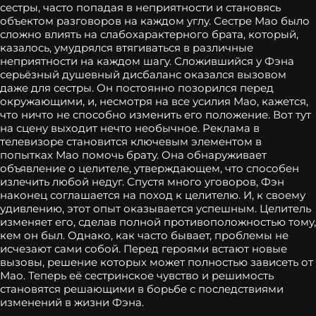
сестры, часто попадая в неприятности и становясь
объектом разговоров на каждом углу. Сестре Мао было
сложно влиять на слабохарактерного брата, который,
казалось, умудрялся втягиваться в различные
неприятности на каждом шагу. Сложившийся у Фэна
серьёзный душевный дисбаланс оказался вызовом
даже для сестры. Он постоянно позорился перед
окружающими, и, несмотря на все усилия Мао, кажется,
что ничто не способно изменить его положение. Вот тут
на сцену выходит нечто необычное. Реклама в
телевизоре становится ключевым элементом в
попытках Мао помочь брату. Она обнаруживает
объявление о целителе, утверждающем, что способен
излечить любой недуг. Спустя много уговоров, Фэн
наконец соглашается на поход к целителю. И, к своему
удивлению, этот опыт оказывается успешным. Целитель
изменяет его, сделав полной противоположностью тому,
кем он был. Однако, как часто бывает, проблемы не
исчезают сами собой. Перед героями встают новые
вызовы, решение которых может полностью зависеть от
Мао. Теперь её сестринское чувство и решимость
становятся решающими в борьбе с последствиями
изменений в жизни Фэна.