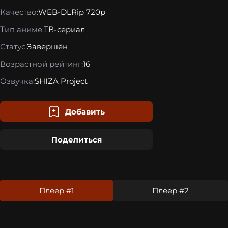
Качество:
WEB-DLRip 720p
Тип аниме:
ТВ-сериал
Статус:
Завершён
Возрастной рейтинг:
16
Озвучка:
SHIZA Project
Добавить
Поделиться
Плеер #1
Плеер #2