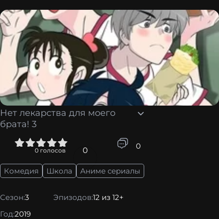
Нет лекарства для моего
брата! 3
4
5
0
0
0
голосов
Комедия
Школа
Аниме сериалы
Сезон:
3
Эпизодов:
12 из 12+
Год:
2019