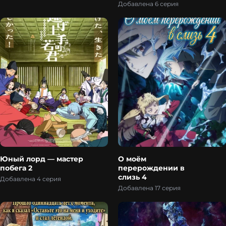
становится
Добавлена 6 серия
бесподобным в
параллельном мире с
устаревшими
настройками 2
Юный лорд — мастер
О моём
побега 2
перерождении в
слизь 4
Добавлена 4 серия
Добавлена 17 серия