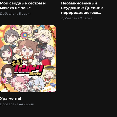
Мои сводные сёстры и
Необыкновенный
мачеха не злые
неудачник: Дневник
переродившегося
Добавлена 5 серия
колдуна S-ранга
Добавлена 7 серия
Ура мечте!
Добавлена 44 серия