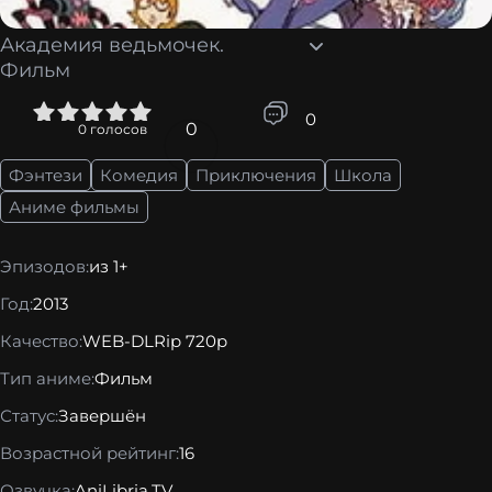
Академия ведьмочек.
Фильм
4
5
0
0
0
голосов
Фэнтези
Комедия
Приключения
Школа
Аниме фильмы
Эпизодов:
из 1+
Год:
2013
Качество:
WEB-DLRip 720p
Тип аниме:
Фильм
Статус:
Завершён
Возрастной рейтинг:
16
Озвучка:
AniLibria.TV