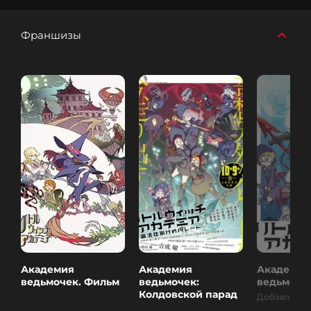
Франшизы
Академия
Академия
Академия
ведьмочек. Фильм
ведьмочек:
ведьмоче
Колдовской парад
Добавлена 2