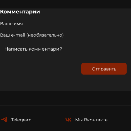
истории поступает
в академию,
Комментарии
переродившись
своим потомком
Отправить
Telegram
Мы
Вконтакте