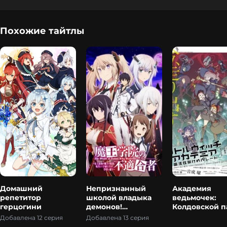
Похожие тайтлы
Домашний
Непризнанный
Академия
репетитор
школой владыка
ведьмочек:
герцогини
демонов!
Колдовской п
Сильнейший
Добавлена 12 серия
Добавлена 13 серия
владыка демонов в