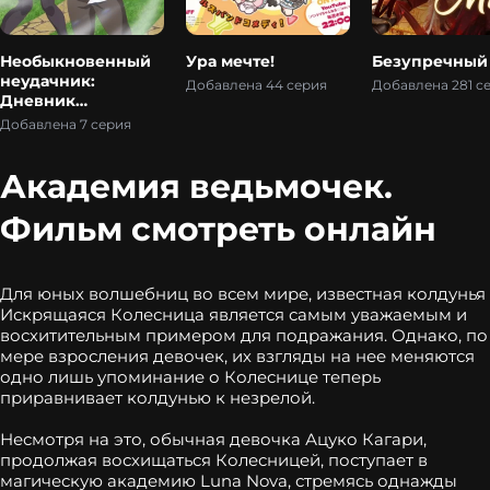
Необыкновенный
Ура мечте!
Безупречный
неудачник:
Добавлена 44 серия
Добавлена 281 с
Дневник
переродившегося
Добавлена 7 серия
колдуна S-ранга
Академия ведьмочек.
Фильм смотреть онлайн
Для юных волшебниц во всем мире, известная колдунья
Искрящаяся Колесница является самым уважаемым и
восхитительным примером для подражания. Однако, по
мере взросления девочек, их взгляды на нее меняются
одно лишь упоминание о Колеснице теперь
приравнивает колдунью к незрелой.
Несмотря на это, обычная девочка Ацуко Кагари,
продолжая восхищаться Колесницей, поступает в
магическую академию Luna Nova, стремясь однажды