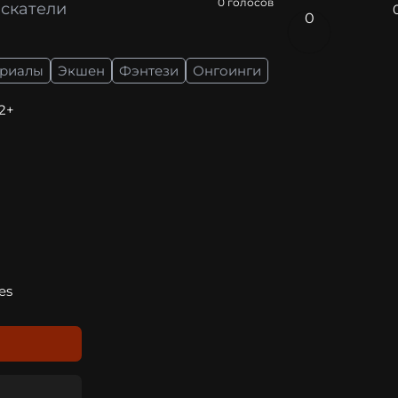
0
голосов
искатели
0
ериалы
Экшен
Фэнтези
Онгоинги
12+
es