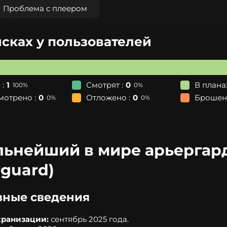
Проблема с плеером
исках у пользователей
 :
1
Смотрят :
0
В планах
100%
0%
мотрено :
0
Отложено :
0
Брошено
0%
0%
ьнейший в мире арьергард»
guard)
вные сведения
кранизации:
сентябрь 2025 года.