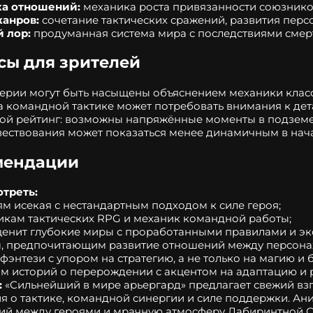
а отношений:
механика роста привязанности союзников
жанров:
сочетание тактических сражений, развития перс
 лор:
продуманная система мира с последствиями смер
ы для зрителей
ерии могут быть насыщены объяснением механики класс
а командной тактике может потребовать внимания к дет
ой рейтинг: возможны напряжённые моменты в подземел
вествования может показаться менее динамичным в начал
мендации
треть:
м исекая с нестандартным подходом к силе героя;
кам тактических RPG и механик командной работы;
 ценит глубокие миры с проработанными правилами и э
м, предпочитающим развитие отношений между персона
фэнтези с упором на стратегию, а не только на магию и 
м историй о перерождении с акцентом на адаптацию и р
:
«Сильнейший в мире арьергард» предлагает свежий взг
я о тактике, командной синергии и силе поддержки. Ан
й между героями и мрачную атмосферу Лабиринтной Ст