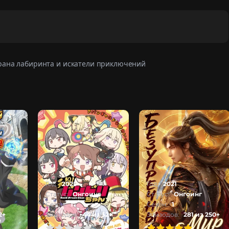
рана лабиринта и искатели приключений
Год:
2025
Год:
2021
Статус:
Онгоинг
Статус:
Онгоинг
Сезон:
1
Сезон:
1
2+
Эпизодов:
44 из 52+
Эпизодов:
281 из 250+
2
3
4
5
100
1
2
3
4
5
100
1
2
3