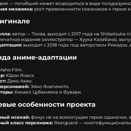
вия — погибший может возродиться в виде полуразумн
ная механика:
рост привязанности союзников к герою к
ригинале
елла:
автор — Тоова, выходит с 2017 года на Shōsetsuka ni
ечатное издание (иллюстратор — Хуука Казабана), выпу
даптация:
выходит с 2018 года под авторством Рикидзо, 
нда аниме‑адаптации
aho Film.
р:
Юдзи Янасэ.
ст:
Деко Акао.
персонажей:
Эйко Янагимото.
торы:
Хинако Цубакияма и Фувари.
вые особенности проекта
ный исекай:
фокус не на всемогущем герое‑одиночке, а
ный класс персонажа:
Rearguard — многофункциональны