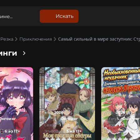
Искать
Самый сильный в мире заступник: Ст
Резка
Приключения
инги
6
Год:
2026
Год:
2026
Онгоинг
Статус:
Онгоинг
Статус:
Онгоинг
Сезон:
1
Сезон:
1
:
6 из 12+
Эпизодов:
5 из 12+
Эпизодов:
7 из 1
1
2
3
4
5
0
1
2
3
4
5
0
1