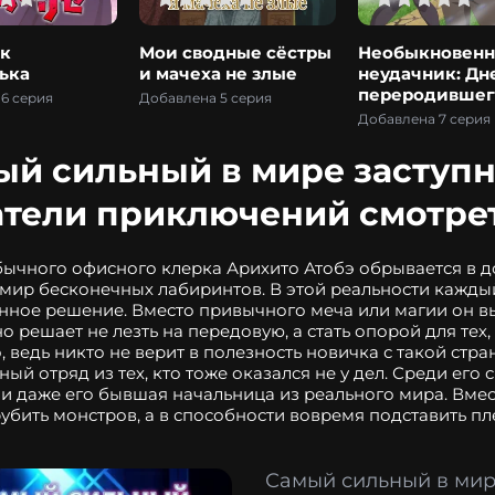
к
Мои сводные сёстры
Необыкновен
ька
и мачеха не злые
неудачник: Дн
переродившег
6 серия
Добавлена 5 серия
колдуна S-ран
Добавлена 7 серия
ый сильный в мире заступн
атели приключений смотре
ычного офисного клерка Арихито Атобэ обрывается в д
мир бесконечных лабиринтов. В этой реальности каждый
ное решение. Вместо привычного меча или магии он в
о решает не лезть на передовую, а стать опорой для тех
, ведь никто не верит в полезность новичка с такой ст
ный отряд из тех, кто тоже оказался не у дел. Среди ег
и даже его бывшая начальница из реального мира. Вмест
убить монстров, а в способности вовремя подставить п
Самый сильный в мир