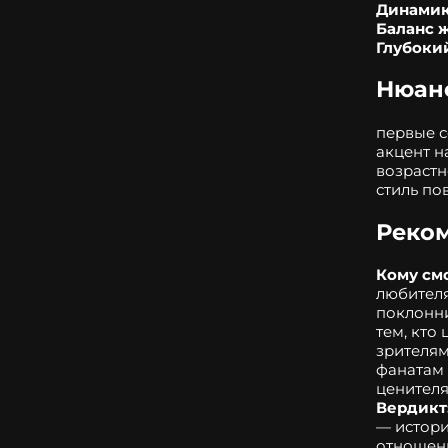
Динамик
Баланс 
Глубокий
Нюанс
первые с
акцент н
возрастн
стиль по
Реко
Кому смо
любителя
поклонни
тем, кто
зрителя
фанатам 
ценителя
Вердикт
— истори
отношени