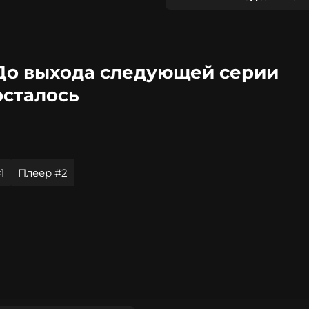
До выхода следующей серии
осталось
1
Плеер #2