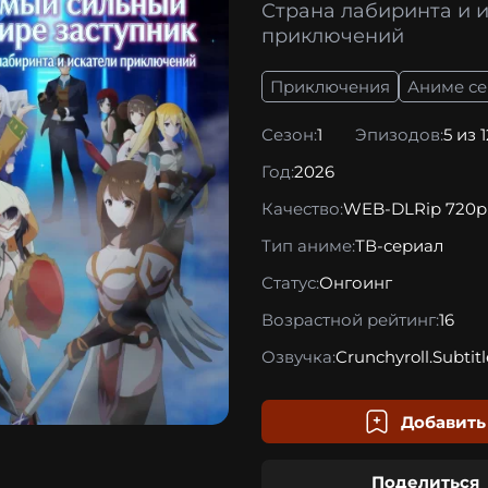
Страна лабиринта и 
приключений
Приключения
Аниме с
Сезон:
1
Эпизодов:
5 из 
Год:
2026
Качество:
WEB-DLRip 720p
Тип аниме:
ТВ-сериал
Статус:
Онгоинг
Возрастной рейтинг:
16
Озвучка:
Crunchyroll.Subtitl
Добавить
Поделиться