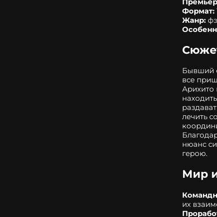
Премьер
Формат:
Жанр:
фэ
Особенн
Сюже
Бывший 
все приш
Арихито
находить
раздават
лечить с
координи
Благодар
нюанс си
герою.
Мир и
Командн
их взаим
Прорабо