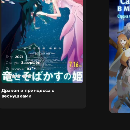
Год:
2021
Статус:
Завершён
Эпизодов:
из 1+
Дракон и принцесса с
веснушками