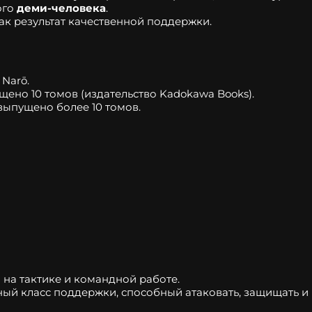
ого
деми‑человека
.
ак результат качественной поддержки.
 Narō.
щено 10 томов (издательство Kadokawa Books).
выпущено более 10 томов.
 на тактике и командной работе.
й класс поддержки, способный атаковать, защищать и