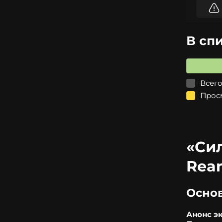
В сп
Всего
Прос
«Сил
Rear
Осно
Анонс э