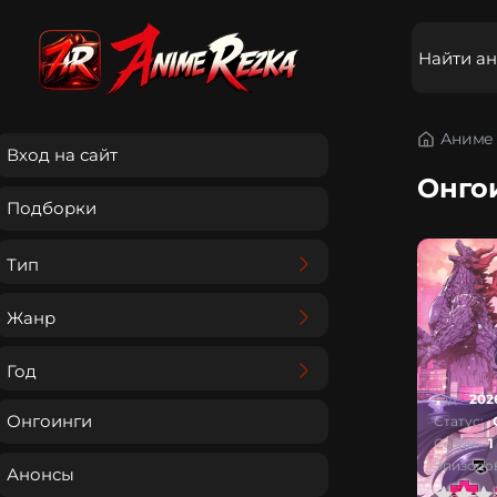
Аниме 
Вход на сайт
Онго
Подборки
Тип
Жанр
Год
Год:
202
Онгоинги
Статус:
Сезон:
1
Эпизодов
Анонсы
0
1
2
3
4
5
0