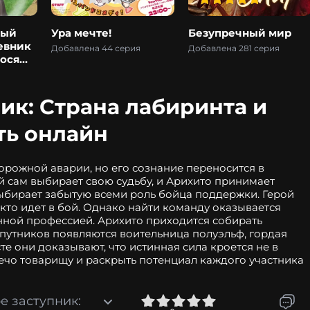
ный
Ура мечте!
Безупречный мир
евник
Добавлена 44 серия
Добавлена 281 серия
ося
га
ик: Страна лабиринта и
ть онлайн
орожной аварии, но его сознание переносится в
 сам выбирает свою судьбу, и Арихито принимает
ыбирает забытую всеми роль бойца поддержки. Герой
, кто идет в бой. Однако найти команду оказывается
ранной профессией. Арихито приходится собирать
о спутников появляются воительница полуэльф, гордая
е они доказывают, что истинная сила кроется не в
лечо товарищу и раскрыть потенциал каждого участника
е заступник:
0
1
2
3
4
5