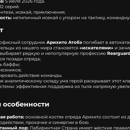
а:
5 июля 2026 года.
12 серий.
нтези, исекай, приключения.
ость:
нетипичный исекай с упором на тактику, командну
т
офисный сотрудник
Арихито Атобэ
погибает в автокат
ельцы из нашего мира становятся
«искателями»
и зачи
 выбирает редкую и непопулярную профессию
Rearguar
ся позади отряда;
ь баффы;
оюзников;
ровать действия команды.
я аналитическому складу ума герой раскрывает этот к
стемы: эффективная поддержка из тыла напрямую увели
 особенности
ая работа:
основной костяк отряда Арихито состоит из де
одействии, прокачке и синергии в бою.
танный лор:
Лабиринтная Страна имеет жёсткие правила