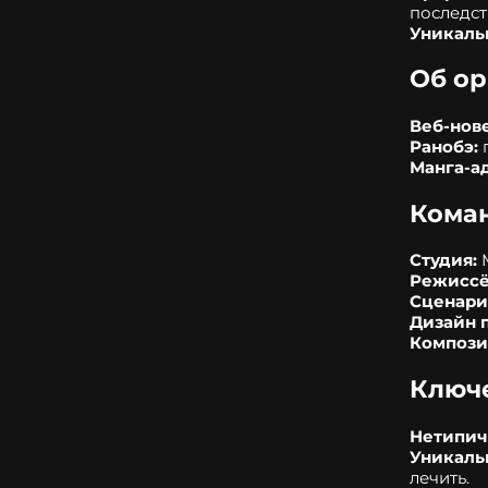
последст
Уникаль
Об о
Веб‑нов
Ранобэ:
п
Манга‑а
Кома
Студия:
M
Режиссё
Сценари
Дизайн 
Компози
Ключе
Нетипич
Уникаль
лечить.