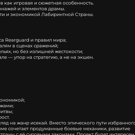
 как игровая и сюжетная особенность.
онажей и элементов драмы.
ти и экономикой Лабиринтной Страны.
а Rearguard и правил мира;
алям в сценах сражений;
ьях, но без излишней жестокости;
е — упор на стратегию, а не на экшен.
кономикой;
жами;
битвы;
ост.
ляд на жанр исекай. Вместо эпического пути избранног
име сочетает продуманные боевые механики, развитие
раны с её суровыми законами. Проект будет интересен