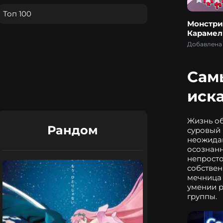
Топ 100
Монстри
Карамел
Добавлена 
Сам
иск
Жизнь об
Рандом
суровый 
неожидан
осознанн
непросто
собствен
мечница 
умении р
группы.