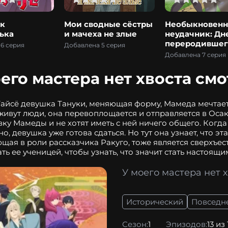
к
Мои сводные сёстры
Необыкновен
ька
и мачеха не злые
неудачник: Дн
переродившег
6 серия
Добавлена 5 серия
колдуна S-ран
Добавлена 7 серия
его мастера нет хвоста см
Тайсё девушка Тануки, меняющая форму, Мамеда мечтает
 живут люди, она перевоплощается и отправляется в Оса
ку Мамеды и не хотят иметь с ней ничего общего. Когд
о, девушка уже готова сдаться. Но тут она узнает, что 
щая в роли рассказчика Ракуго, тоже является сверхъе
ать ее ученицей, чтобы узнать, что значит стать настоящ
У моего мастера нет 
0
Исторический
Повседн
Сезон:
1
Эпизодов:
13 из 