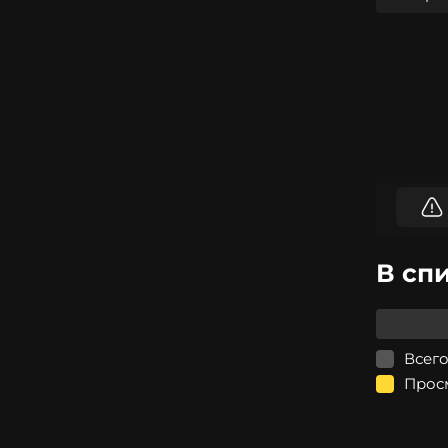
В сп
Всего
Прос