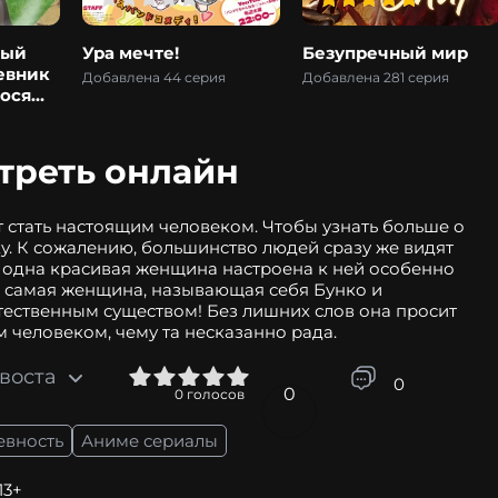
ный
Ура мечте!
Безупречный мир
евник
Добавлена 44 серия
Добавлена 281 серия
ося
га
отреть онлайн
 стать настоящим человеком. Чтобы узнать больше о
ку. К сожалению, большинство людей сразу же видят
а одна красивая женщина настроена к ней особенно
эта самая женщина, называющая себя Бунко и
стественным существом! Без лишних слов она просит
им человеком, чему та несказанно рада.
хвоста
1
2
3
4
5
0
0
0
голосов
евность
Аниме сериалы
13+