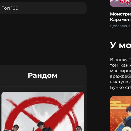
Топ 100
Монстри
Карамел
Добавлена 
У мо
В эпоху 
том, как
маскиров
Рандом
враждебн
выступаю
Бунко ст