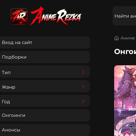
Аниме 
Вход на сайт
Онго
Подборки
Тип
Жанр
Год
Год:
202
Онгоинги
Статус:
Сезон:
1
Эпизодов
Анонсы
0
1
2
3
4
5
0