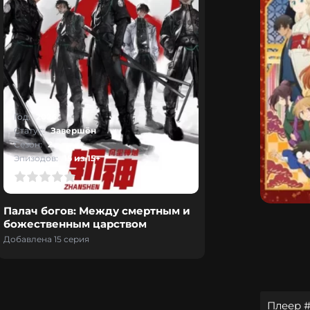
Год:
2024
Статус:
Завершён
Сезон:
2
Эпизодов:
15 из 15+
Палач богов: Между смертным и
божественным царством
Добавлена 15 серия
Плеер #