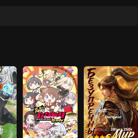
Год:
2025
Год:
2021
Статус:
Онгоинг
Статус:
Онгоинг
Сезон:
1
Сезон:
1
2+
Эпизодов:
44 из 52+
Эпизодов:
281 из 250+
2
3
4
5
100
1
2
3
4
5
100
1
2
3