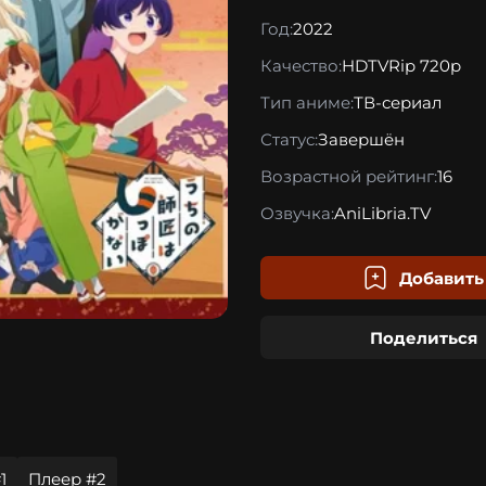
Год:
2022
Качество:
HDTVRip 720p
Тип аниме:
ТВ-сериал
Статус:
Завершён
Возрастной рейтинг:
16
Озвучка:
AniLibria.TV
Добавить
Поделиться
1
Плеер #2