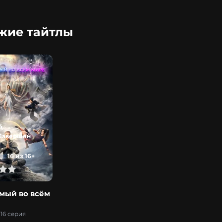
жие тайтлы
4
Завершён
:
16 из 16+
мый во всём
16 серия