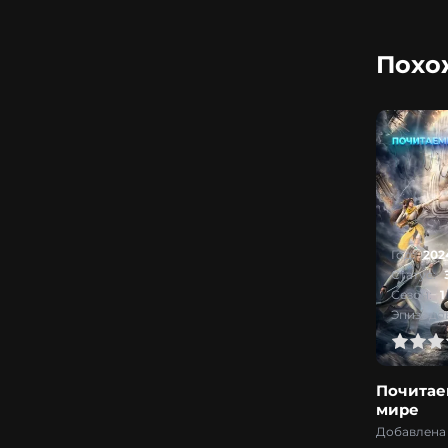
Похо
Год:
202
Статус:
Сезон:
1
Эпизодов
0
1
2
3
4
5
Почитае
мире
Добавлена 