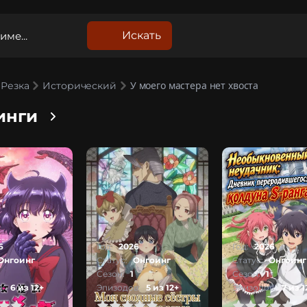
Искать
У моего мастера нет хвоста
Резка
Исторический
инги
6
Год:
2026
Год:
2026
Онгоинг
Статус:
Онгоинг
Статус:
Онгоинг
Сезон:
1
Сезон:
1
:
6 из 12+
Эпизодов:
5 из 12+
Эпизодов:
7 из 1
1
2
3
4
5
0
1
2
3
4
5
0
1