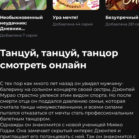
Необыкновенный
Ура мечте!
Безупречный
неудачник:
Добавлена 44 серия
Добавлена 281 с
Дневник
переродившегося
Добавлена 7 серия
колдуна S-ранга
Танцуй, танцуй, танцор
смотреть онлайн
С тех пор как много лет назад он увидел мужчину-
балерину на сольном концерте своей сестры, Дзюнпей
Мурао страстно увлекся этим видом спорта. Но после
смерти отца он поддался давлению семьи, которая
считала танцы немужественными, и всеми силами
пытался отказаться от мечты стать профессиональным
балетным танцором.
Однажды он знакомится с новой ученицей Мияко
Годаи. Она замечает скрытый интерес Дзюнпея и
приглашает его потанцевать с ней. Так он знакомится с