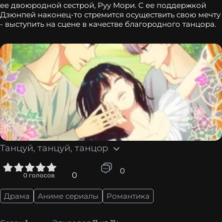
ее двоюродной сестрой, Руу Мори. С ее поддержкой
Дзюнпей наконец-то стремится осуществить свою мечту
- выступить на сцене в качестве благородного танцора.
Танцуй, танцуй, танцор
5
0
0
0
голосов
Драма
Аниме сериалы
Романтика