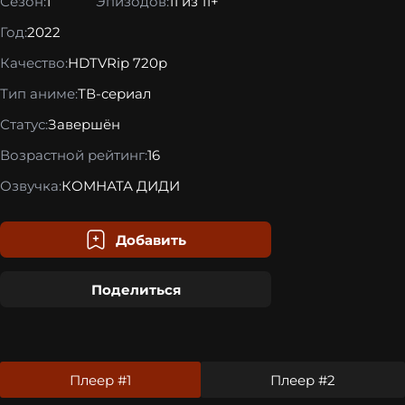
Сезон:
1
Эпизодов:
11 из 11+
Год:
2022
Качество:
HDTVRip 720p
Тип аниме:
ТВ-сериал
Статус:
Завершён
Возрастной рейтинг:
16
Озвучка:
КОМНАТА ДИДИ
Добавить
Поделиться
Плеер #1
Плеер #2