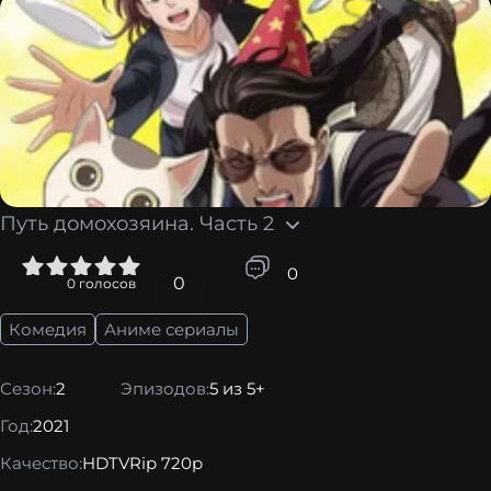
Путь домохозяина. Часть 2
5
0
0
0
голосов
Комедия
Аниме сериалы
Сезон:
2
Эпизодов:
5 из 5+
Год:
2021
Качество:
HDTVRip 720p