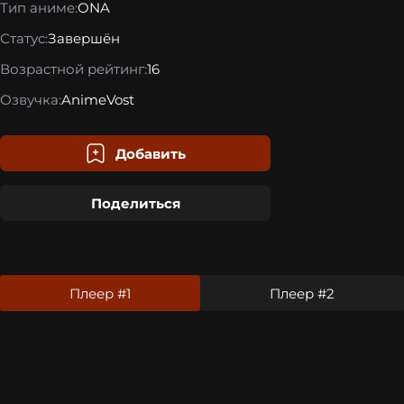
Тип аниме:
ONA
Статус:
Завершён
Возрастной рейтинг:
16
Озвучка:
AnimeVost
Добавить
Поделиться
Плеер #1
Плеер #2