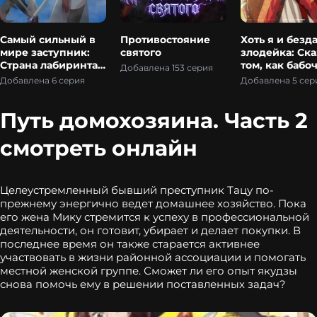
Самый сильный в
Противостояние
Хоть я и безд
мире заступник:
святого
злодейка: Ска
Страна лабиринта
том, как бабо
Добавлена 153 серия
и искатели
крыса поменя
Добавлена 6 серия
Добавлена 5 сер
приключений
местами в
девичьем дво
Путь домохозяина. Часть 2
смотреть онлайн
Целеустремленный бывший преступник Тацу по-
прежнему энергично ведет домашнее хозяйство. Пока
его жена Мику стремится к успеху в профессиональной
деятельности, он готовит, убирает и делает покупки. В
последнее время он также старается активнее
участвовать в жизни районной ассоциации и помогать
местной женской группе. Сможет ли его опыт якудзы
снова помочь ему в решении поставленных задач?