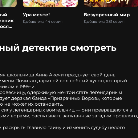
ный
Ура мечте!
Безупречный мир
евник
Добавлена 44 серия
Добавлена 281 серия
ося
га
ный детектив смотреть
я школьница Анна Акечи празднует свой день 
 имени Почитан дарит ей волшебный кулон, который 
иком в 1999-й.
ровесницу, одержимую мечтой стать легендарным 
удует дерзкая банда «Призрачных Воров», которые 
 не может их остановить.
Чтобы защитить жителей Макото Мирай, Анна и Микуру обретают силу легендарных воительниц — они превращаются в 
ными ворами, распутывать запутанные загадки прошлого, 
раскрыть главную тайну и изменить судьбу целого 