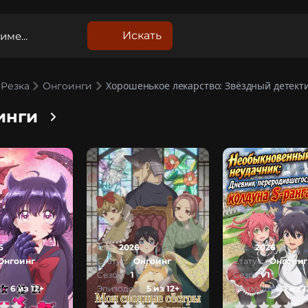
Искать
Хорошенькое лекарство: Звёздный детект
Резка
Онгоинги
инги
6
Год:
2026
Год:
2026
Онгоинг
Статус:
Онгоинг
Статус:
Онгоинг
Сезон:
1
Сезон:
1
:
6 из 12+
Эпизодов:
5 из 12+
Эпизодов:
7 из 1
1
2
3
4
5
0
1
2
3
4
5
0
1