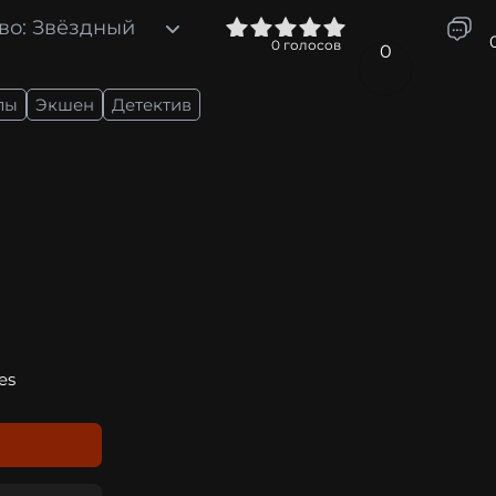
во: Звёздный
0
1
2
3
4
5
0
голосов
0
лы
Экшен
Детектив
es