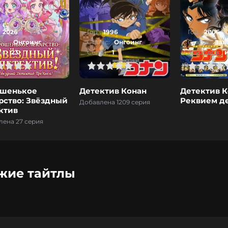
2026
Год:
1996
Год:
2006
ус:
Онгоинг
Статус:
Онгоинг
Статус:
Зав
он:
23
Сезон:
1
Эпизодов:
и
1
2
3
4
5
0
1
2
3
4
5
0
шенькое
Детектив Конан
Детектив К
рство: Звёздный
Реквием д
Добавлена 1209 серия
ктив
лена 27 серия
жие тайтлы