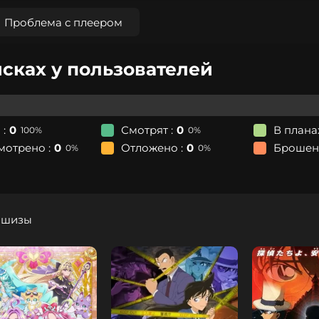
Проблема с плеером
исках у пользователей
 :
0
Смотрят :
0
В планах
100%
0%
мотрено :
0
Отложено :
0
Брошено
0%
0%
ншизы