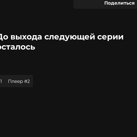
Поделиться
До выхода следующей серии
осталось
1
Плеер #2