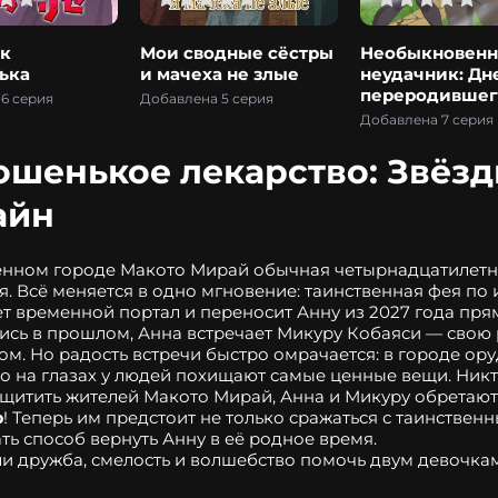
к
Мои сводные сёстры
Необыкновен
ька
и мачеха не злые
неудачник: Дн
переродившег
6 серия
Добавлена 5 серия
колдуна S-ран
Добавлена 7 серия
ошенькое лекарство: Звёзд
айн
нном городе Макото Мирай обычная четырнадцатилетня
. Всё меняется в одно мгновение: таинственная фея по
т временной портал и переносит Анну из 2027 года прям
сь в прошлом, Анна встречает Микуру Кобаяси — свою 
ом. Но радость встречи быстро омрачается: в городе ор
о на глазах у людей похищают самые ценные вещи. Никто
р
! Теперь им предстоит не только сражаться с таинствен
ать способ вернуть Анну в её родное время.
и дружба, смелость и волшебство помочь двум девочкам 