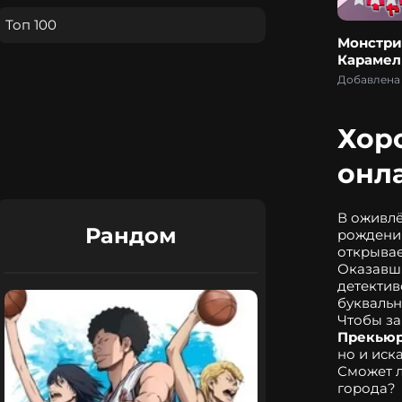
Топ 100
Монстри
Карамел
Добавлена 
Хор
онл
В оживлё
Рандом
рождения
открывае
Оказавши
детектив
буквальн
Прекью
но и иск
Сможет л
города?