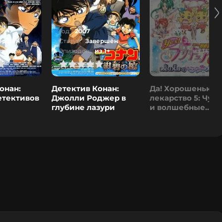
Год:
2007
Год:
2007
ершён
Статус:
Завершён
Статус:
Завершён
з 1+
Эпизодов:
из 1+
Эпизодов:
из 1+
1
2
3
4
5
0
1
2
3
4
5
0
1
2
онан:
Детектив Конан:
Да! Хорошенькое
етективов
Джолли Роджер в
лекарство 5: Чуд
глубине лазури
и волшебные
приключения
Страны зеркал!