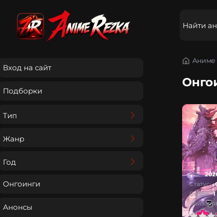
Аниме 
Вход на сайт
Онго
Подборки
Тип
Жанр
Год
Год:
202
Онгоинги
Статус:
Сезон:
1
Эпизодов
Анонсы
0
1
2
3
4
5
0