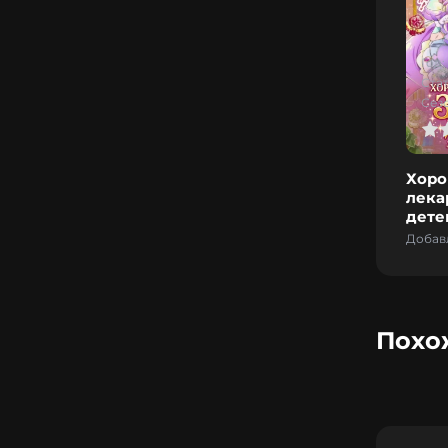
Год:
Стат
Сез
0
1
2
3
4
5
0
Хоро
лека
дете
Добав
Похо