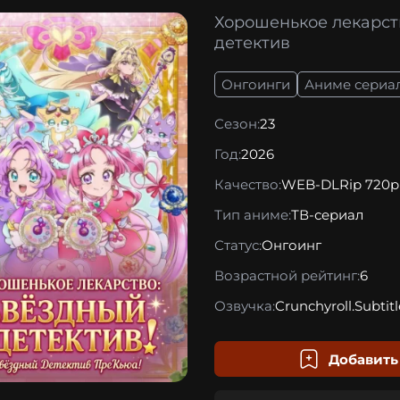
Хорошенькое лекарст
детектив
Онгоинги
Аниме сериа
Сезон:
23
Год:
2026
Качество:
WEB-DLRip 720p
Тип аниме:
ТВ-сериал
Статус:
Онгоинг
Возрастной рейтинг:
6
Озвучка:
Crunchyroll.Subtitl
Добавить