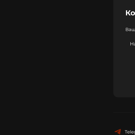
К
Tel