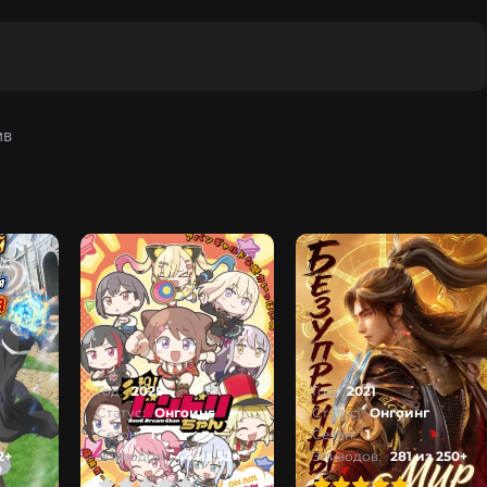
ив
Год:
2025
Год:
2021
Статус:
Онгоинг
Статус:
Онгоинг
Сезон:
1
Сезон:
1
2+
Эпизодов:
44 из 52+
Эпизодов:
281 из 250+
2
3
4
5
100
1
2
3
4
5
100
1
2
3