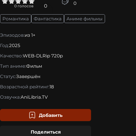
5
0
0
0
голосов
Романтика
Фантастика
Аниме фильмы
Эпизодов:
из 1+
Год:
2025
Качество:
WEB-DLRip 720p
Тип аниме:
Фильм
Статус:
Завершён
Возрастной рейтинг:
18
Озвучка:
AniLibria.TV
Добавить
Поделиться