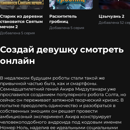
Старик из деревни
Расхититель
Цзычуань 2
становится Святым
гробниц
Добавлена 52 се
мечом 2
Добавлена 5 серия
Добавлена 5 серия
Создай девушку смотреть
онлайн
В недалеком будущем роботы стали такой же
привычной частью быта, как и смартфоны.
Семнадцатилетний гений Акира Мидзутамари уже
прославился созданием популярного робота Солта, но
сейчас он переживает затяжной творческий кризис. В
попытке преодолеть одиночество и разобраться в
собственных эмоциях он решает провести
амбициозный эксперимент. Акира конструирует
человекоподобного андроида под кодовым именем
Номер Ноль, наделив ее идеальными социальными