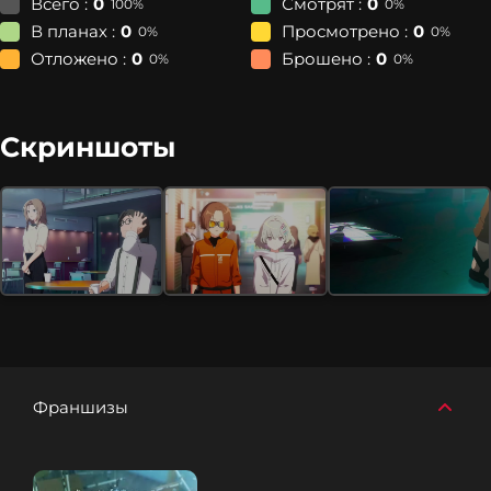
Всего :
0
Смотрят :
0
100%
0%
В планах :
0
Просмотрено :
0
0%
0%
Отложено :
0
Брошено :
0
0%
0%
Скриншоты
Франшизы