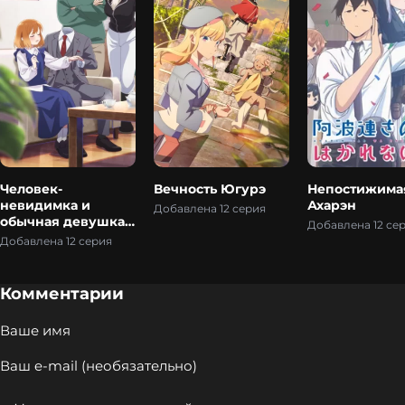
Человек-
Вечность Югурэ
Непостижима
невидимка и
Ахарэн
Добавлена 12 серия
обычная девушка:
Добавлена 12 се
Эти двое скоро
Добавлена 12 серия
станут мужем и
женой
Комментарии