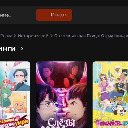
Искать
Огнеглотающая Птица: Отряд пожар
Резка
Исторический
инги
6
Год:
2026
Год:
2026
Онгоинг
Статус:
Онгоинг
Статус:
Онгоинг
Сезон:
1
Сезон:
1
:
6 из 12+
Эпизодов:
18 из 24+
Эпизодов:
6 из 
1
2
3
4
5
0
1
2
3
4
5
0
1