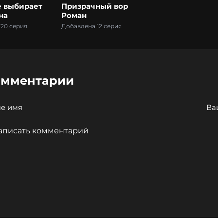
е выбирает
Призрачный вор
на
Роман
20 серия
Добавлена 12 серия
омментарии