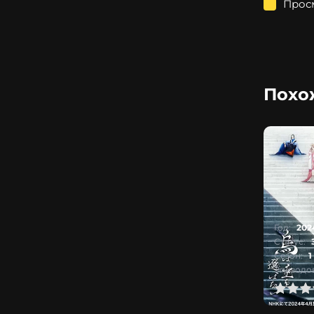
Прос
Похо
Год:
202
Статус:
Сезон:
1
Эпизодов
0
1
2
3
4
5
0