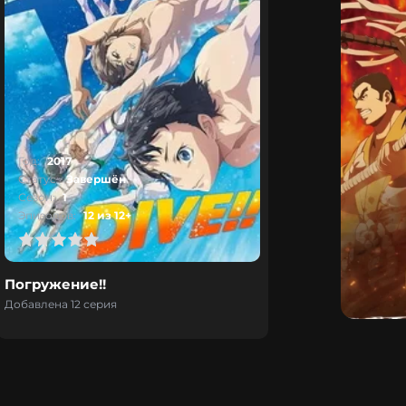
Год:
2017
Статус:
Завершён
Сезон:
1
Эпизодов:
12 из 12+
Погружение!!
Добавлена 12 серия