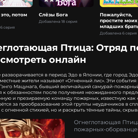
это, потом
Слёзы Бога
Пожалуйста,
простите моих
Добавлена 18 серия
младших брат
6 серия
Добавлена 6 серия
еглотающая Птица: Отряд 
 смотреть онлайн
 разворачивается в период Эдо в Японии, где город Эд
местные жители называют «Огненный лис». Эти события
Гэнго Мацунага, бывший величайший самурай-пожарный
я к обязанностям после получения неожиданного предл
ную и презираемую команду пожарных, известную как 
рётся за преобразование этой группы неудачников в сп
 с огненной стихией, но и раскрыть тёмные тайны, скры
Огнеглотающая Птица
пожарных-оборванце