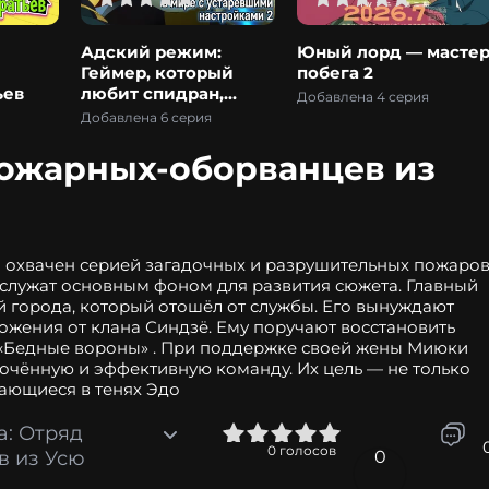
Адский режим:
Юный лорд — масте
Геймер, который
побега 2
ьев
любит спидран,
Добавлена 4 серия
становится
Добавлена 6 серия
бесподобным в
параллельном мире
пожарных-оборванцев из
с устаревшими
настройками 2
о охвачен серией загадочных и разрушительных пожаров
 служат основным фоном для развития сюжета. Главный
 города, который отошёл от службы. Его вынуждают
ожения от клана Синдзё. Ему поручают восстановить
«Бедные вороны» . При поддержке своей жены Миюки
лочённую и эффективную команду. Их цель — не только
вающиеся в тенях Эдо
: Отряд
0
1
2
3
4
5
0
голосов
в из Усю
0