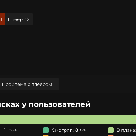
1
Плеер #2
Проблема с плеером
исках у пользователей
 :
1
Смотрят :
0
В планах
100%
0%