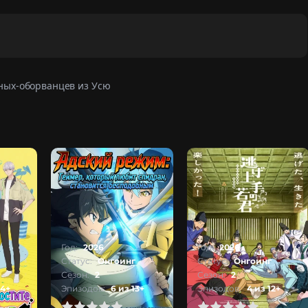
ных-оборванцев из Усю
Год:
2026
Год:
2026
Статус:
Онгоинг
Статус:
Онгоинг
Сезон:
2
Сезон:
2
24+
Эпизодов:
6 из 13+
Эпизодов:
4 из 12+
2
3
4
5
0
1
2
3
4
5
100
1
2
3