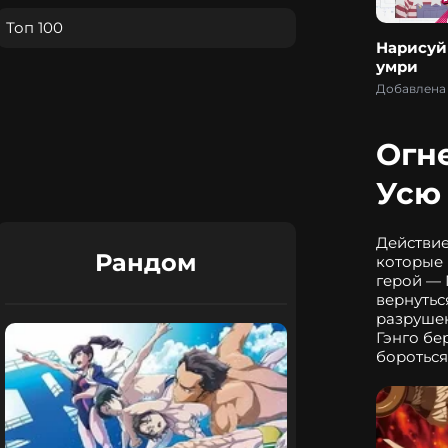
Топ 100
Нарисуй 
умри
Добавлена 
Огн
Усю
Действие
Рандом
которые 
герой — 
вернутьс
разрушен
Гэнго бе
бороться