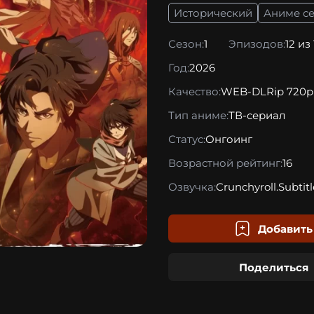
Исторический
Аниме с
Сезон:
1
Эпизодов:
12 из
Год:
2026
Качество:
WEB-DLRip 720p
Тип аниме:
ТВ-сериал
Статус:
Онгоинг
Возрастной рейтинг:
16
Озвучка:
Crunchyroll.Subtitl
Добавить
Поделиться