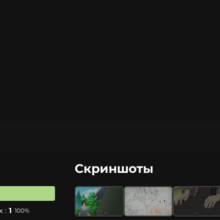
Скриншоты
 :
1
100%