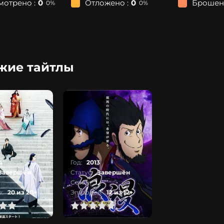
мотрено :
0
Отложено :
0
Брошено
0%
0%
жие тайтлы
4
Год:
2013
Завершён
Статус:
Завершён
Сезон:
1
:
20 из 20+
Эпизодов:
12 из 12+
1
2
3
4
5