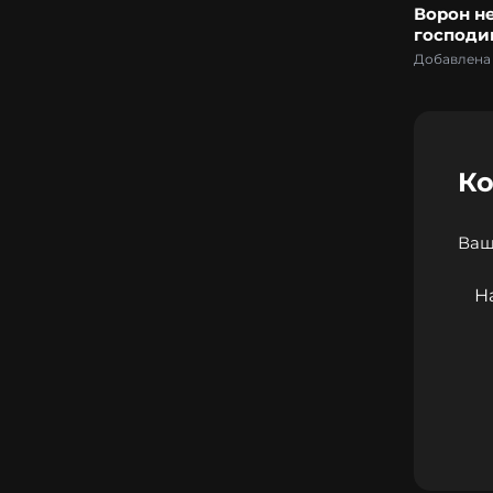
Ворон н
господи
Добавлена 
К