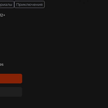
ериалы
Приключения
 12+
es