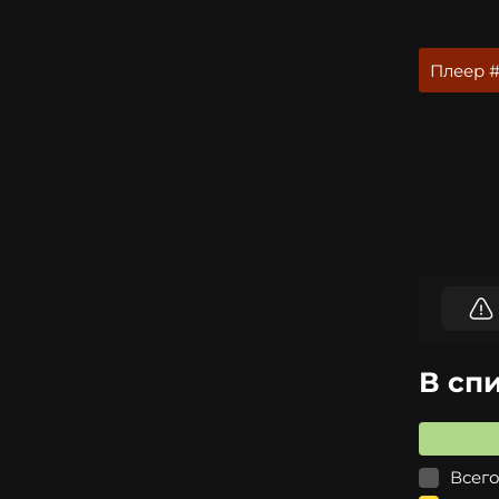
Плеер #
В сп
Всего