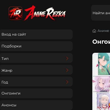
Аниме 
Вход на сайт
Онго
Подборки
Тип
Жанр
Год
Год:
202
Онгоинги
Статус:
Сезон:
1
Эпизодов
Анонсы
0
1
2
3
4
5
0