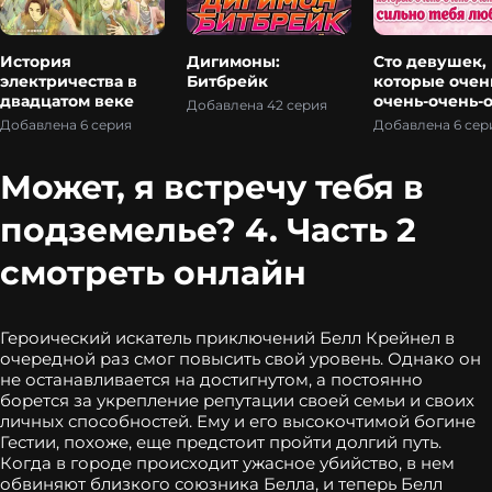
История
Дигимоны:
Сто девушек,
электричества в
Битбрейк
которые очен
двадцатом веке
очень-очень-
Добавлена 42 серия
очень сильно 
Добавлена 6 серия
Добавлена 6 сер
любят 3
Может, я встречу тебя в
подземелье? 4. Часть 2
смотреть онлайн
Героический искатель приключений Белл Крейнел в
очередной раз смог повысить свой уровень. Однако он
не останавливается на достигнутом, а постоянно
борется за укрепление репутации своей семьи и своих
личных способностей. Ему и его высокочтимой богине
Гестии, похоже, еще предстоит пройти долгий путь.
Когда в городе происходит ужасное убийство, в нем
обвиняют близкого союзника Белла, и теперь Белл