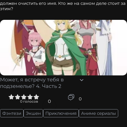
должен очистить его имя. Кто же на самом деле стоит за
этим?
Может, я встречу тебя в
подземелье? 4. Часть 2
4
5
0
0
0
голосов
Фэнтези
Экшен
Приключения
Аниме сериалы