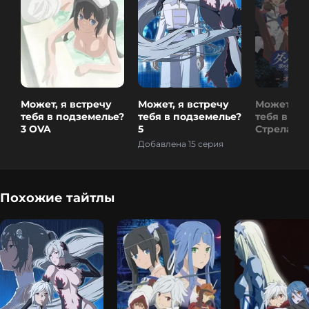
Может, я встречу
Может, я встречу
Может, я 
тебя в подземелье?
тебя в подземелье?
тебя в по
3 OVA
5
Стрела О
Добавлена 15 серия
Похожие тайтлы