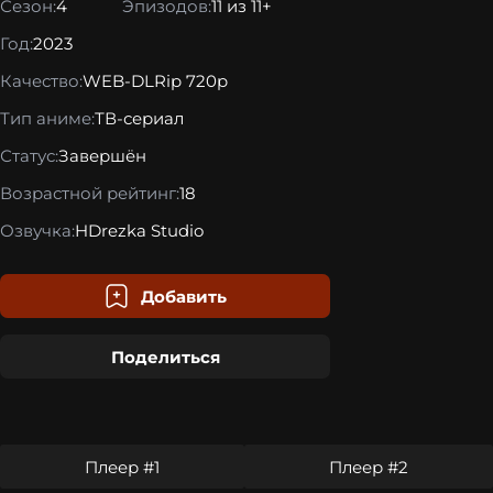
Сезон:
4
Эпизодов:
11 из 11+
Год:
2023
Качество:
WEB-DLRip 720p
Тип аниме:
ТВ-сериал
Статус:
Завершён
Возрастной рейтинг:
18
Озвучка:
HDrezka Studio
Добавить
Поделиться
Плеер #1
Плеер #2