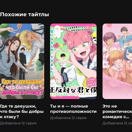
Похожие тайтлы
Где те девушки,
Ты и я — полные
Это не
что были бы добры
противоположности
романтическ
к отаку?
комедия с
Добавлена 12 серия
подругой де
Добавлена 12 серия
Добавлена 12 с