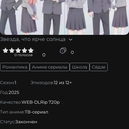
Звезда, что ярче солнца
5
0
0
0
голосов
Романтика
Аниме сериалы
Школа
Сёдзе
Сезон:
1
Эпизодов:
12 из 12+
Год:
2025
Качество:
WEB-DLRip 720p
Тип аниме:
ТВ-сериал
Статус:
Закончен