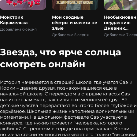
Монстрик
Мои сводные
Необыкнове
Карамелька
сёстры и мачеха не
неудачник:
злые
Дневник
Добавлена 6 серия
переродивше
Добавлена 5 серия
Добавлена 7 сер
колдуна S-ра
Звезда, что ярче солнца
смотреть онлайн
История начинается в старшей школе, где учатся Саэ и
Кооки – давние друзья, познакомившиеся ещё в
начальной школе. С переходом в старшие классы Саэ
начинает замечать, как сильно изменился её друг. Её
детские чувства перерастают во что-то более глубокое и
серьёзное. Школьная жизнь наполнена волнительными
моментами. На школьном фестивале Саэ участвует в
конкурсе, где нужно привести “человека, которого
любишь”. С трепетом в сердце она приглашает Кооки,
но из-за стеснительности называет его только “высоким