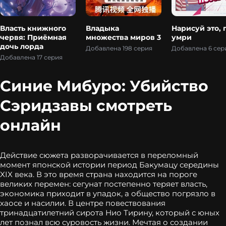
Власть книжного
Владыка
Нарисуй это, 
червя: Приёмная
множества миров 3
умри
дочь лорда
Добавлена 198 серия
Добавлена 6 сер
Добавлена 17 серия
Синие Мибуро: Убийство
Сэридзавы смотреть
онлайн
Действие сюжета разворачивается в переломный
момент японской истории период Бакумацу середины
XIX века. В это время страна находится на пороге
великих перемен: сегунат постепенно теряет власть,
экономика приходит в упадок, а общество погрязло в
хаосе и насилии. В центре повествования
тринадцатилетний сирота Нио Тирину, который с юных
лет познал всю суровость жизни. Мечтая о создании