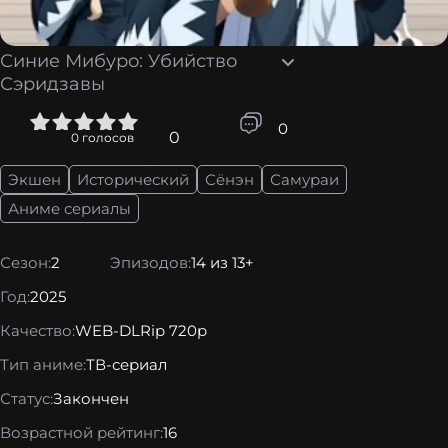
Синие Мибуро: Убийство
Сэридзавы
4
5
0
0
0
голосов
Экшен
Исторический
Сёнэн
Самураи
Аниме сериалы
Сезон:
2
Эпизодов:
14 из 13+
Год:
2025
Качество:
WEB-DLRip 720p
Тип аниме:
ТВ-сериал
Статус:
Закончен
Возрастной рейтинг:
16