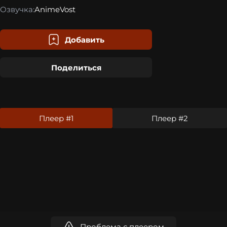
Озвучка:
AnimeVost
Добавить
Поделиться
Плеер #1
Плеер #2
Проблема с плеером