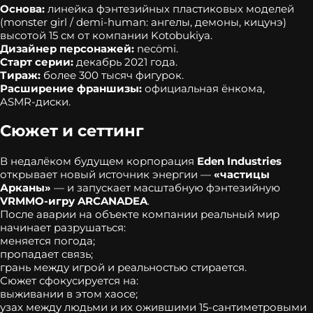
Основа:
линейка фэнтезийных пластиковых моделей
(monster girl / demi‑human: ангелы, демоны, кицунэ)
высотой 15 см от компании Kotobukiya.
Дизайнер персонажей:
necömi.
Старт серии:
декабрь 2021 года.
Тираж:
более 300 тысяч фигурок.
Расширение франшизы:
официальная ёнкома,
ASMR‑диски.
Сюжет и сеттинг
В недалёком будущем корпорация
Eden Industries
открывает новый источник энергии —
«частицы
Арканы»
— и запускает масштабную фэнтезийную
VRMMO‑игру ARCANADEA
.
После аварии на объекте компании реальный мир
начинает разрушаться:
меняется погода;
пропадает связь;
грань между игрой и реальностью стирается.
Сюжет сфокусируется на:
выживании в этом хаосе;
узах между людьми и их ожившими 15‑сантиметровыми