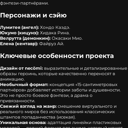
фэнтези‑партнёрами.
Персонажи и сэйю
Лумитея (ангел):
Хондо Каэдэ.
Юкумо (кицунэ):
Хидака Рина.
Велрутта (демонкин):
Окасаки Мио.
Елена (кентавр):
Файруз Ай.
Ключевые особенности проекта
Дизайн от necömi:
выразительные и детализированные
образы героинь, которые качественно переносят в
анимацию.
Необычный формат:
концепция «15‑сантиметровых
партнёров» добавляет истории заботы и душевности.
Это не просто боевое фэнтези, а драма о
привязанности.
Свежий взгляд на жанр:
смешение виртуального и
реального миров без использования классических
штампов попаданчества (исекая).
Уникальная основа:
адаптация линейки пластиковых
моделей — редкий формат для аниме, который может