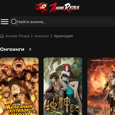
Арканадия
Аниме Резка
Анонсы
Онгоинги