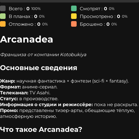
Всего :
0
Смотрят :
0
100%
0%
В планах :
0
Просмотрено :
0
0%
0%
Отложено :
0
Брошено :
0
0%
0%
Arcanadea
Франшиза от компании Kotobukiya
Основные сведения
Жанр:
научная фантастика × фэнтези (sci‑fi × fantasy).
Формат:
аниме‑сериал.
Телеканал:
TV Asahi.
Статус:
в производстве.
Информация о студии и режиссёре:
пока не раскрыта.
Промо:
представлены тизер‑арты, обещающие тёплую,
атмосферную историю.
Что такое Arcanadea?