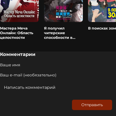
Мастера Меча
Я получил
В поисках зо
Онлайн: Область
читерские
целостности
способности в
другом мире и стал
экстраординарным
в реальном мире:
Комментарии
История о том, как
повышение
уровня изменило
мою жизнь 2
Отправить