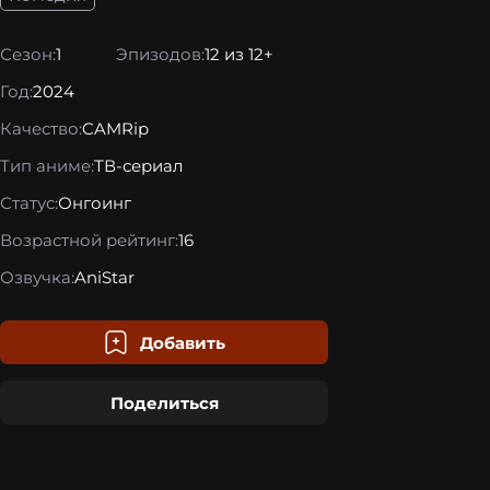
Сезон:
1
Эпизодов:
12 из 12+
Год:
2024
Качество:
CAMRip
Тип аниме:
ТВ-сериал
Статус:
Онгоинг
Возрастной рейтинг:
16
Озвучка:
AniStar
Добавить
Поделиться