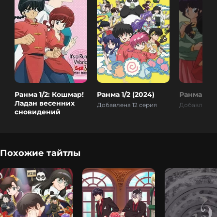
Ранма 1/2: Кошмар!
Ранма 1/2 (2024)
Ранма 1/2
Ладан весенних
Добавлена 12 серия
Добавлена 1
сновидений
Похожие тайтлы