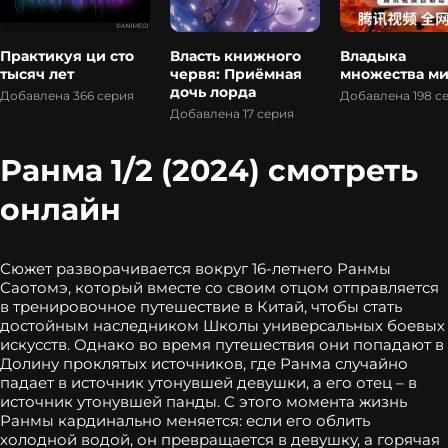
Практикуя ци сто
Власть книжного
Владыка
тысяч лет
червя: Приёмная
множества ми
дочь лорда
Добавлена 366 серия
Добавлена 198 с
Добавлена 17 серия
Ранма 1/2 (2024) смотреть
онлайн
Сюжет разворачивается вокруг 16-летнего Ранмы
Саотомэ, который вместе со своим отцом отправляется
в тренировочное путешествие в Китай, чтобы стать
достойным наследником Школы универсальных боевых
искусств. Однако во время путешествия они попадают в
Долину проклятых источников, где Ранма случайно
падает в источник утонувшей девушки, а его отец – в
источник утонувшей панды. С этого момента жизнь
Ранмы кардинально меняется: если его облить
холодной водой, он превращается в девушку, а горячая