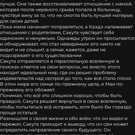
лучше. Она также восстанавливает отношения с мамой,
которая после нервного срыва попала в больницу,
чувствуя вину за то, что не смогла быть лучшей матерью
для своих детей.
Пока мама начинает поправляться, а Каэдэ налаживает
отношения с родителями, Сакута чувствует себя
одиноким и ненужным. Однажды утром он просыпается
и обнаруживает, что стал невидимым: его никто не
видит и не слышит, а семья, кажется, даже не
подозревает о его существовании.
Сакута отправляется в параллельную вселенную в
поисках ответов на свои вопросы, но вместо этого
находит идеальный мир, где он решил проблему
издевательств над сестрой до того, как всё стало плохо.
В этом мире его семья по-прежнему цела, и Маи по-
прежнему его обожает.
Понимая, что всё это слишком хорошо, чтобы быть
правдой, Сакута решает вернуться в свою вселенную,
чтобы попытаться всё исправить, хотя было бы гораздо
проще остаться.
Размышляя о своей жизни и обо всём, что он видел и
пережил, Сакута приходит к выводу, что он сам может
определить направление своего будущего. Он