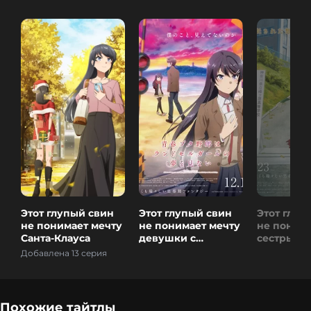
Этот глупый свин
Этот глупый свин
Этот глуп
не понимает мечту
не понимает мечту
не понима
Санта-Клауса
девушки с
сестры на
рюкзаком
прогулке
Добавлена 13 серия
Похожие тайтлы