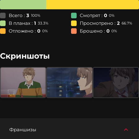
Всего :
3
Смотрят :
0
100%
0%
В планах :
1
Просмотрено :
2
33.3%
66.7%
Отложено :
0
Брошено :
0
0%
0%
Скриншоты
Франшизы