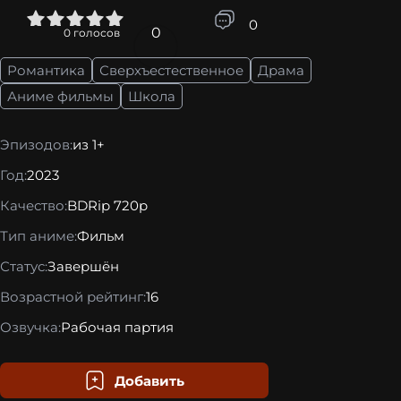
4
5
0
0
0
голосов
Романтика
Сверхъестественное
Драма
Аниме фильмы
Школа
Эпизодов:
из 1+
Год:
2023
Качество:
BDRip 720p
Тип аниме:
Фильм
Статус:
Завершён
Возрастной рейтинг:
16
Озвучка:
Рабочая партия
Добавить