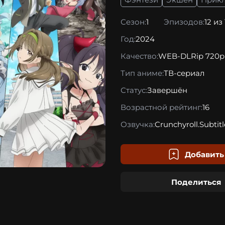
Сезон:
1
Эпизодов:
12 из
Год:
2024
Качество:
WEB-DLRip 720p
Тип аниме:
ТВ-сериал
Статус:
Завершён
Возрастной рейтинг:
16
Озвучка:
Crunchyroll.Subtitl
Добавить
Поделиться