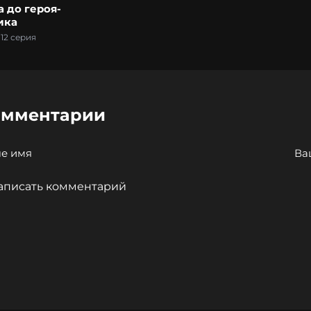
 до героя-
ика
12 серия
омментарии