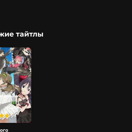
жие тайтлы
4
Завершён
:
12 из 12+
того