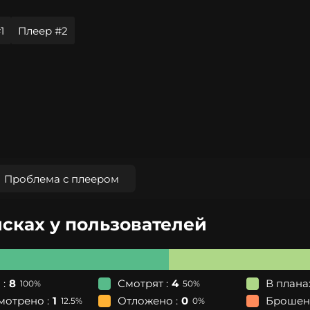
1
Плеер #2
Проблема с плеером
исках у пользователей
 :
8
Смотрят :
4
В планах
100%
50%
мотрено :
1
Отложено :
0
Брошено
12.5%
0%