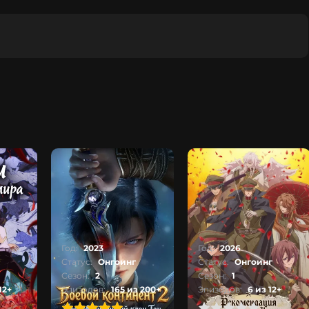
Год:
2023
Год:
2026
Статус:
Онгоинг
Статус:
Онгоинг
Сезон:
2
Сезон:
1
12+
Эпизодов:
165 из 200+
Эпизодов:
6 из 12+
2
3
4
5
0
1
2
3
4
5
0
1
2
3