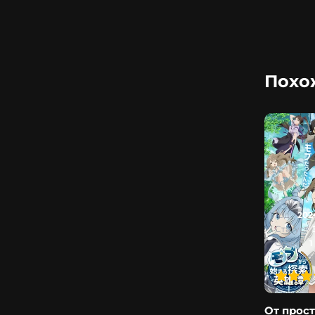
Похо
Год:
202
Статус:
Сезон:
1
Эпизодов
100
1
2
3
4
5
От прос