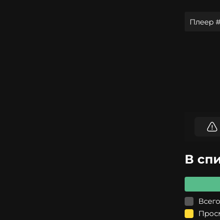
Плеер #
В сп
Всего
Прос