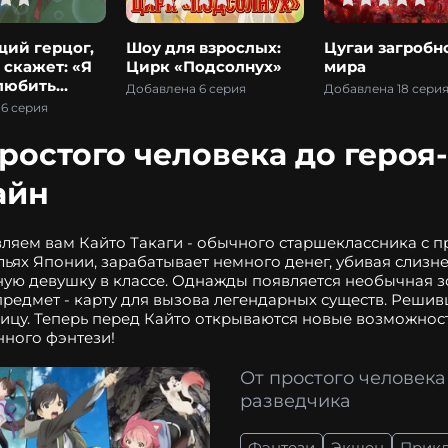
ий герцог,
Шоу для взрослых:
Цугаи загробн
 скажет: «Я
Цирк «Подсолнух»
мира
 любить
Добавлена 6 серия
Добавлена 18 сери
удет любить
6 серия
какой-то
ростого человека до героя
айн
ляем вам Кайто Такаги - обычного старшеклассника с п
ьях Японии, зарабатывает немного денег, убивая слизней
ую девушку в классе. Однажды появляется необычная зо
редмет - карту для вызова легендарных существ. Решив
ицу. Теперь перед Кайто открываются новые возможност
ного фэнтези!
От простого человека
разведчика
Фэнтези
Экшен
Прик