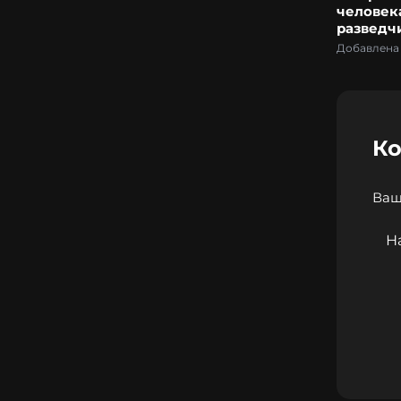
человека
разведч
Добавлена 
К