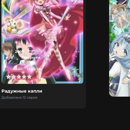
Год:
2007
Статус:
Завершён
Сезон:
1
Эпизодов:
12 из 12+
Радужные капли
Добавлена 12 серия