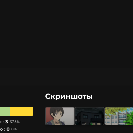
Скриншоты
 :
3
37.5%
 :
0
0%