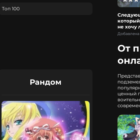
Топ 100
Следующ
который
не хочу
тебя», б
Добавлена 
тебя по 
причине
От п
онл
Представ
Рандом
подземел
популярн
ценный п
воительн
современ