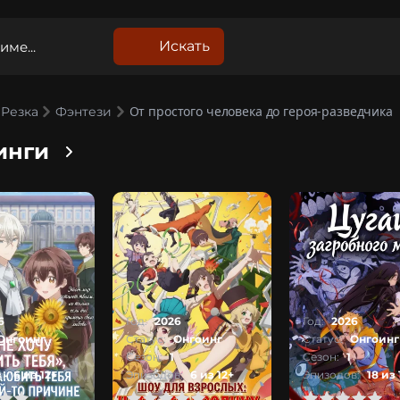
Искать
От простого человека до героя-разведчика
Резка
Фэнтези
инги
6
Год:
2026
Год:
2026
Онгоинг
Статус:
Онгоинг
Статус:
Онгоинг
Сезон:
1
Сезон:
1
:
6 из 12+
Эпизодов:
6 из 12+
Эпизодов:
18 из 
1
2
3
4
5
0
1
2
3
4
5
100
1