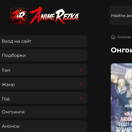
Аниме 
Вход на сайт
Онго
Подборки
Тип
Жанр
Год
Год:
202
Онгоинги
Статус:
Сезон:
1
Эпизодов
Анонсы
0
1
2
3
4
5
0