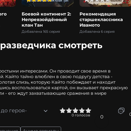
ого
Боевой континент 2:
Рекомендация
Непревзойдённый
старшеклассника
клан Тан
Ивамото
я
Добавлена 165 серия
Добавлена 6 серия
-разведчика смотреть
ростыми интересами. Он проводит свое время в
. Кайто тайно влюблен в свою подругу детства -
лотая слизь, которую Кайто побеждает и находит
шись воспользоваться картой, он вызывает прекрасную
и - его ждут захватывающие сражения в мире
 до героя-
0
1
2
3
4
5
0
голосов
0
лючения
Аниме сериалы