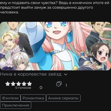
ему и подавить свои чувства? Ведь в конечном итоге ей
предстоит выйти замуж за совершенно другого
человека.
Нина в королевстве звёзд
5
1
0
0
голосов
Фэнтези
Романтика
Аниме сериалы
Приключения