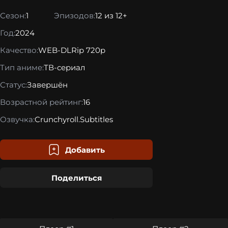
Сезон:
1
Эпизодов:
12 из 12+
Год:
2024
Качество:
WEB-DLRip 720p
Тип аниме:
ТВ-сериал
Статус:
Завершён
Возрастной рейтинг:
16
Озвучка:
Crunchyroll.Subtitles
Добавить
Поделиться