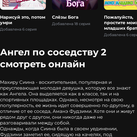
Нарисуй это, потом
Слёзы Бога
Пожалуйста,
умри
простите мои
Добавлена 18 серия
младших брат
Добавлена 6 серия
Добавлена 6 сер
Ангел по соседству 2
смотреть онлайн
Махиру Сиина - восхитительная, популярная и
преуспевающая молодая девушка, которую все знают
как Ангела. Она выделяется как в классе, так и на
спортивных площадках. Однако, несмотря на свою
популярность, ее жизнь идет совершенно по-другому, в
отличие от ее соседа, Аманэ Фудзими. Хотя они и живут
рядом друг с другом, они никогда даже не
разговаривали между собой.
Однажды, когда Сиина была в своем уединении,
Фудзими заметил ее, сидящую на качелях, под