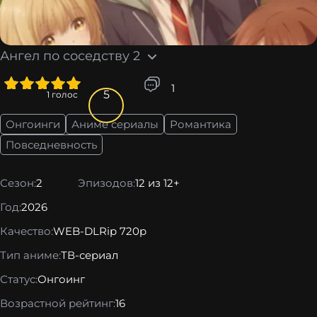
Ангел по соседству 2
5
1
5
1
голос
Онгоинги
Аниме сериалы
Романтика
Повседневность
Сезон:
2
Эпизодов:
12 из 12+
Год:
2026
Качество:
WEB-DLRip 720p
Тип аниме:
ТВ-сериал
Статус:
Онгоинг
Возрастной рейтинг:
16