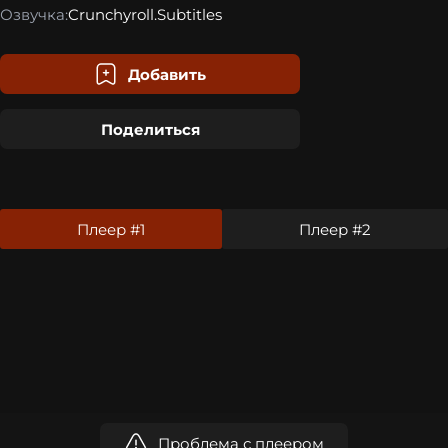
Озвучка:
Crunchyroll.Subtitles
Добавить
Поделиться
Плеер #1
Плеер #2
Проблема с плеером