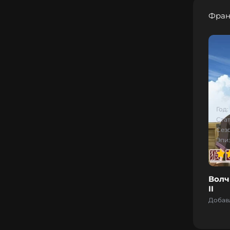
Фра
Год:
Стат
Сез
Эпи
100
1
2
3
4
5
100
Волч
II
Добавл