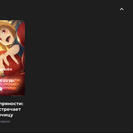
ершён
5 из 25+
пряности:
стречает
лчицу
серия