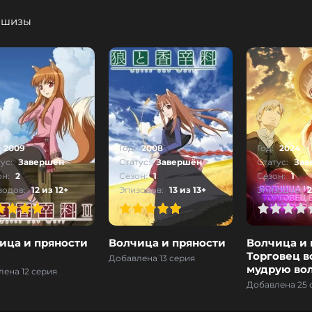
ншизы
2009
Год:
2008
Год:
2024
ус:
Завершён
Статус:
Завершён
Статус:
Зав
он:
2
Сезон:
1
Сезон:
1
зодов:
12 из 12+
Эпизодов:
13 из 13+
Эпизодов:
2
1
2
3
4
5
0
1
2
3
4
5
ица и пряности
Волчица и пряности
Волчица и 
Торговец в
Добавлена 13 серия
мудрую во
ена 12 серия
Добавлена 25 