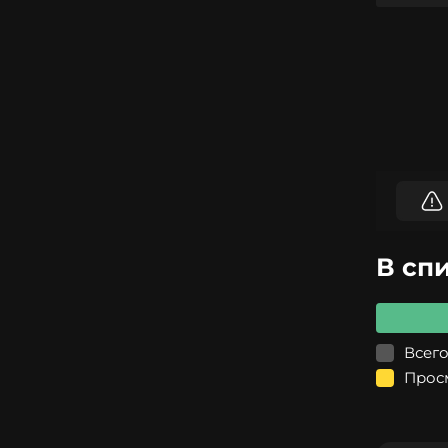
В сп
Всего
Прос