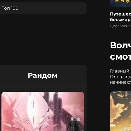
Топ 100
Путешес
бессмер
Добавлена 
Вол
смо
Главный 
Рандом
Однажды 
начинают