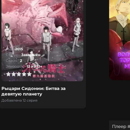
Год:
2015
Статус:
Завершён
Сезон:
2
Эпизодов:
12 из 12+
Рыцари Сидонии: Битва за
девятую планету
Добавлена 12 серия
Плеер #