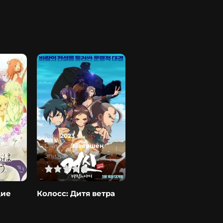
ён
Год:
2023
Статус:
Завершён
12+
Эпизодов:
из 1+
2
3
4
5
щие
Колосс: Дитя ветра