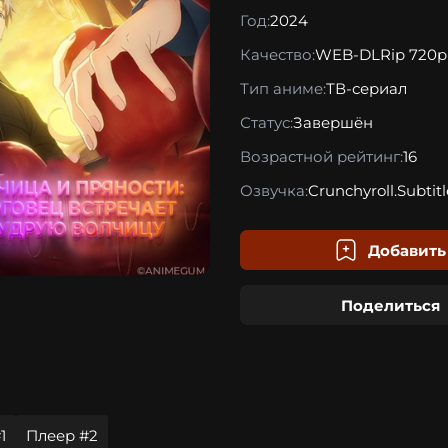
Год:
2024
Качество:
WEB-DLRip 720p
Тип аниме:
ТВ-сериал
Статус:
Завершён
Возрастной рейтинг:
16
Озвучка:
Crunchyroll.Subtitl
Добавить
Поделиться
1
Плеер #2