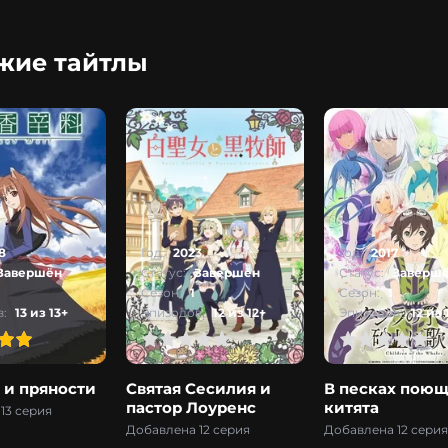
жие тайтлы
8
Год:
2023
Год:
2017
Завершён
Статус:
Завершён
Статус:
Заверш
Сезон:
1
Сезон:
1
:
13 из 13+
Эпизодов:
12 из 12+
Эпизодов:
12 из 
1
2
3
4
5
0
1
2
3
4
5
0
1
 и пряности
Святая Сесилия и
В песках пою
пастор Лоуренс
китята
13 серия
Добавлена 12 серия
Добавлена 12 серия