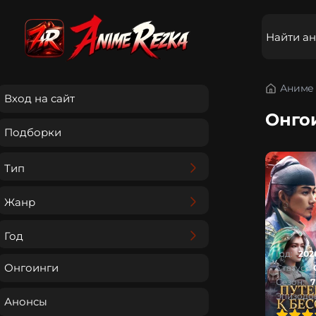
Аниме 
Вход на сайт
Онго
Подборки
Тип
Жанр
Год
Год:
202
Онгоинги
Статус:
Сезон:
7
Эпизодов
Анонсы
100
1
2
3
4
5
100