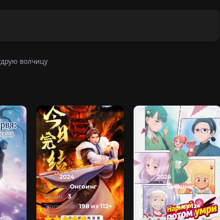
удрую волчицу
Год:
2024
Год:
2026
Статус:
Онгоинг
Статус:
Онгоинг
Сезон:
3
Сезон:
1
Эпизодов:
198 из 112+
Эпизодов:
6 из 12+
2
3
4
5
0
1
2
3
4
5
0
1
2
3