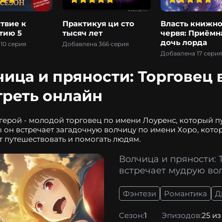
твие к
Практикуя ци сто
Власть книжно
тию 5
тысяч лет
червя: Приёмн
дочь лорда
10 серия
Добавлена 366 серия
Добавлена 17 серия
чица и пряности: Торговец
треть онлайн
герой - молодой торговец по имени Лоуренс, который п
он встречает загадочную волчицу по имени Хоро, кото
 путешествовать и помогать людям.
Волчица и пряности: 
встречает мудрую во
Фэнтези
Романтика
Д
Сезон:
1
Эпизодов:
25 из