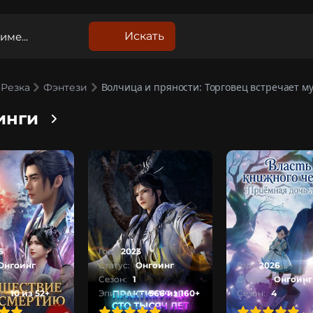
Искать
Волчица и пряности: Торговец встречает м
Резка
Фэнтези
инги
6
Год:
2023
Онгоинг
Статус:
Онгоинг
Год:
2026
Сезон:
1
Статус:
Онгоинг
:
10 из 52+
Эпизодов:
366 из 160+
Сезон:
4
1
2
3
4
5
100
1
2
3
4
5
100
1