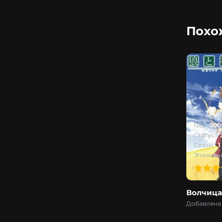
Похо
Год:
200
Статус:
Сезон:
1
Эпизодов
100
1
2
3
4
5
0
Волчица
Добавлена 