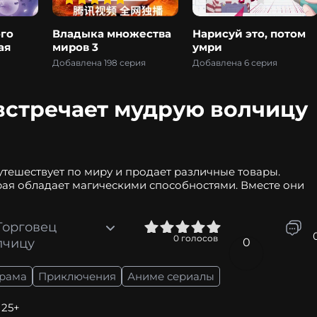
го
Владыка множества
Нарисуй это, потом
ая
миров 3
умри
Добавлена 198 серия
Добавлена 6 серия
 встречает мудрую волчицу
утешествует по миру и продает различные товары.
рая обладает магическими способностями. Вместе они
Торговец
0
1
2
3
4
5
0
голосов
лчицу
0
рама
Приключения
Аниме сериалы
 25+