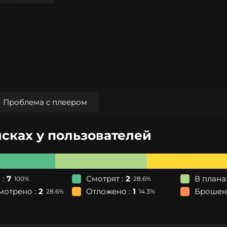
Проблема с плеером
исках у пользователей
 :
7
Смотрят :
2
В планах
100%
28.6%
мотрено :
2
Отложено :
1
Брошено
28.6%
14.3%