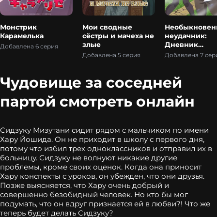
Монстрик
Мои сводные
Необыкнове
Карамелька
сёстры и мачеха не
неудачник:
злые
Дневник
Добавлена 6 серия
переродивше
Добавлена 5 серия
Добавлена 7 сер
колдуна S-ра
Чудовище за соседней
партой смотреть онлайн
Сидзуку Мизутани сидит рядом с мальчиком по имени
Хару Йошида. Он не приходит в школу с первого дня,
потому что избил трех одноклассников и отправил их в
больницу. Сидзуку не волнуют никакие другие
проблемы, кроме своих оценок. Когда она приносит
Хару конспекты с уроков, он убежден, что они друзья.
Позже выясняется, что Хару очень добрый и
совершенно безобидный человек. Но кто бы мог
подумать, что он вдруг признается ей в любви?! Что же
теперь будет делать Сидзуку?