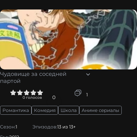
Чудовище за соседней
партой
4
5
1
0
0
голосов
Романтика
Комедия
Школа
Аниме сериалы
Сезон:
1
Эпизодов:
13 из 13+