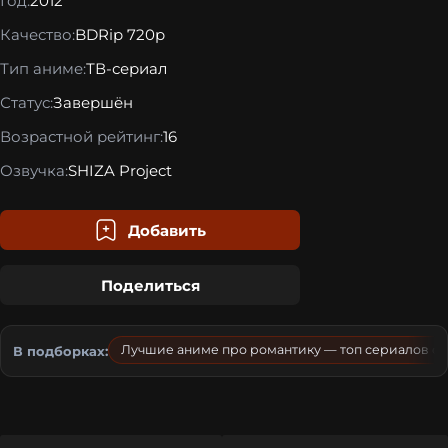
Год:
2012
Качество:
BDRip 720p
Тип аниме:
ТВ-сериал
Статус:
Завершён
Возрастной рейтинг:
16
Озвучка:
SHIZA Project
Добавить
Поделиться
Лучшие аниме про романтику — топ сериалов о 
В подборках: