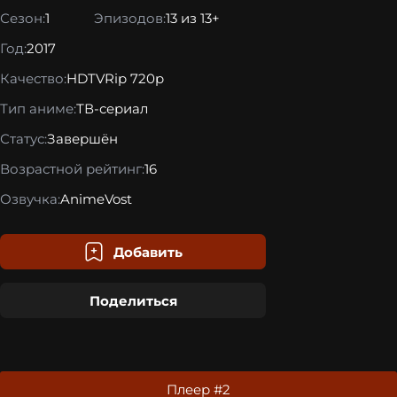
Сезон:
1
Эпизодов:
13 из 13+
Год:
2017
Качество:
HDTVRip 720p
Тип аниме:
ТВ-сериал
Статус:
Завершён
Возрастной рейтинг:
16
Озвучка:
AnimeVost
Добавить
Поделиться
Плеер #2