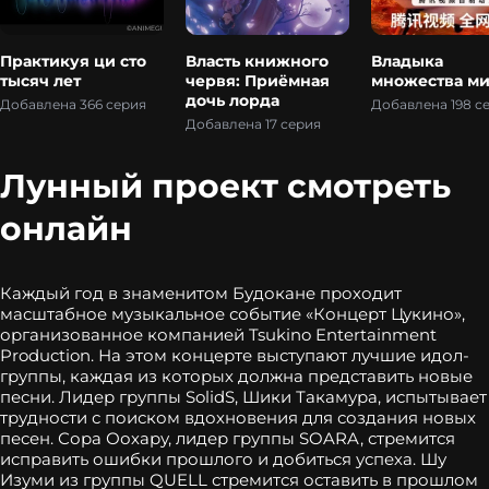
Практикуя ци сто
Власть книжного
Владыка
тысяч лет
червя: Приёмная
множества ми
дочь лорда
Добавлена 366 серия
Добавлена 198 с
Добавлена 17 серия
Лунный проект смотреть
онлайн
Каждый год в знаменитом Будокане проходит
масштабное музыкальное событие «Концерт Цукино»,
организованное компанией Tsukino Entertainment
Production. На этом концерте выступают лучшие идол-
группы, каждая из которых должна представить новые
песни. Лидер группы SolidS, Шики Такамура, испытывает
трудности с поиском вдохновения для создания новых
песен. Сора Оохару, лидер группы SOARA, стремится
исправить ошибки прошлого и добиться успеха. Шу
Изуми из группы QUELL стремится оставить в прошлом