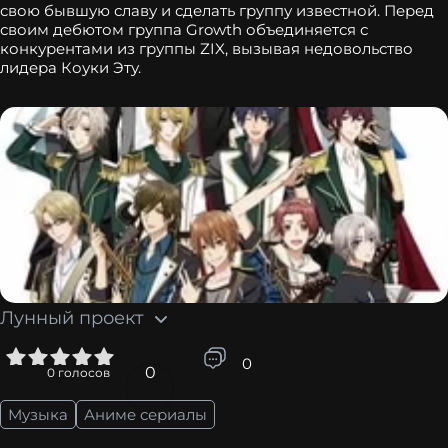
свою бывшую славу и сделать группу известной. Перед
своим дебютом группа Growth объединяется с
конкурентами из группы ZIX, вызывая недовольство
лидера Коуки Эту.
Лунный проект
5
0
0
0
голосов
Музыка
Аниме сериалы