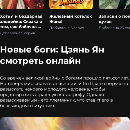
Хоть я и бездарная
Железный котелок
Записки о по
злодейка: Сказка о
Жана!
духов
том, как бабочка и
Добавлена 6 серия
Добавлена 23 се
крыса поменялись
Добавлена 5 серия
местами в
девичьем дворе
Новые боги: Цзянь Ян
смотреть онлайн
Со времен великой войны с богами прошло пятьсот лет.
Но теперь мир снова в опасности, и Ян Цзяню поручено
разыскать некоего молодого человека, чтобы
предотвратить страшную катастрофу. Однако
разыскиваемый - его племянник, что ставит его в
безвыходную ситуацию.