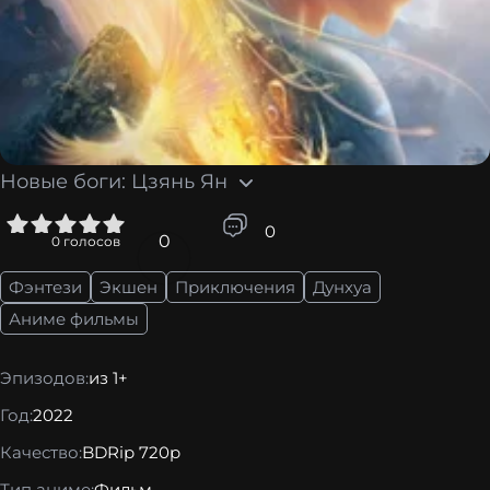
Новые боги: Цзянь Ян
5
0
0
0
голосов
Фэнтези
Экшен
Приключения
Дунхуа
Аниме фильмы
Эпизодов:
из 1+
Год:
2022
Качество:
BDRip 720p
Тип аниме:
Фильм