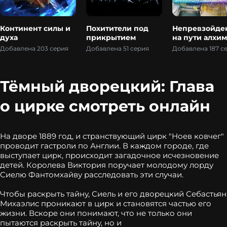
Континент силы и
Похитители под
Непревзойде
духа
прикрытием
на пути алхи
Добавлена 203 серия
Добавлена 51 серия
Добавлена 187 с
Тёмный дворецкий: Глава
о цирке смотреть онлайн
На дворе 1889 год, и странствующий цирк "Ноев ковчег"
проводит гастроли по Англии. В каждом городе, где
выступает цирк, происходит загадочное исчезновение
детей. Королева Виктория поручает молодому лорду
Сиелю Фантомхайву расследовать эти случаи.
Чтобы раскрыть тайну, Сиель и его дворецкий Себастьян
Михаэлис проникают в цирк и становятся частью его
жизни. Вскоре они понимают, что не только они
пытаются раскрыть тайну, но и