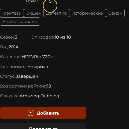
5
1
голос
Фэнтези
Экшен
Детектив
Исторический
Сёнэн
Аниме сериалы
Сезон:
3
Эпизодов:
10 из 10+
Год:
2014
Качество:
HDTVRip 720p
Тип аниме:
ТВ-сериал
Статус:
Завершён
Возрастной рейтинг:
18
Озвучка:
Amazing Dubbing
Добавить
Поделиться