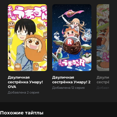
Двуличная
Двуличная
Двулична
сестрёнка Умару!
сестрёнка Умару! 2
сестрёнка
OVA
Добавлена 12 серия
Добавлена 1
Добавлена 2 серия
Похожие тайтлы