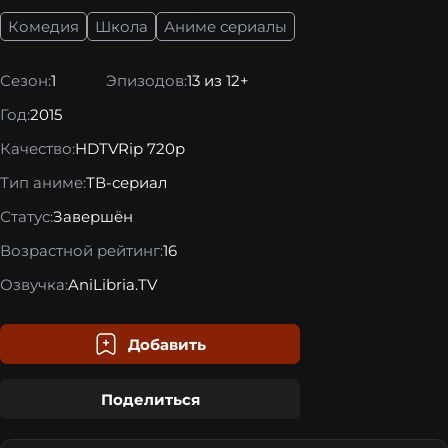
Комедия
Школа
Аниме сериалы
Сезон:
1
Эпизодов:
13 из 12+
Год:
2015
Качество:
HDTVRip 720p
Тип аниме:
ТВ-сериал
Статус:
Завершён
Возрастной рейтинг:
16
Озвучка:
AniLibria.TV
Добавить
Поделиться