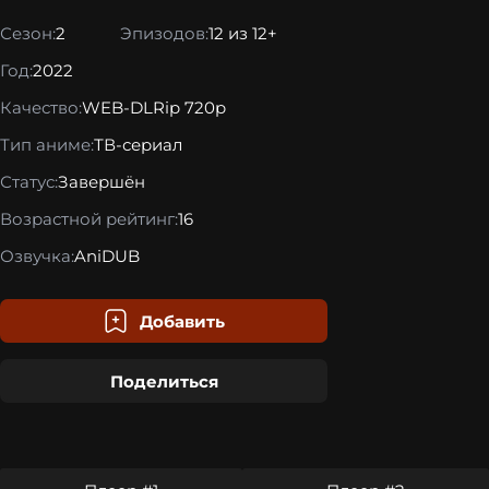
Сезон:
2
Эпизодов:
12 из 12+
Год:
2022
Качество:
WEB-DLRip 720p
Тип аниме:
ТВ-сериал
Статус:
Завершён
Возрастной рейтинг:
16
Озвучка:
AniDUB
Добавить
Поделиться