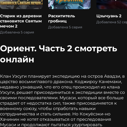
Старик из деревни
Расхититель
Цзычуань 2
становится Святым
гробниц
Добавлена 52 се
мечом 2
Добавлена 5 серия
Добавлена 5 серия
Ориент. Часть 2 смотреть
онлайн
Клан Уэсуги планирует экспедицию на остров Авадзи, в
царство восьмиглавого дракона. Коджироу Канемаки,
недавно узнавший, что его отец происходил из клана
Уэсуги, решает присоединиться к экспедиции вместе со
своими последователями. Мусаси, который все больше
страдает от недостатка сил, также присоединяется к
военному союзу, чтобы отработать навыки
сотрудничества и стать сильнее. Но Кокуёсэки-но
Хачинин не хотят отказываться от преследования
Мусаси и продолжают пытаться узурпировать