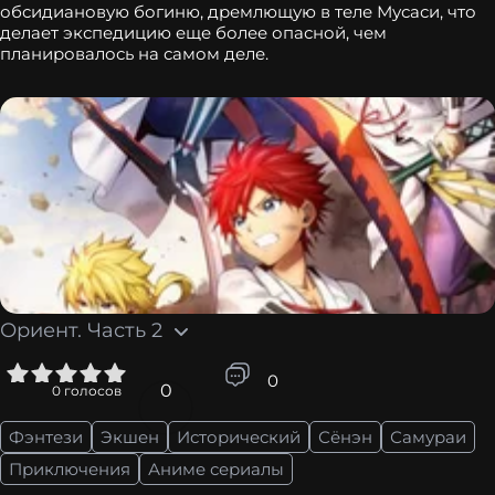
обсидиановую богиню, дремлющую в теле Мусаси, что
делает экспедицию еще более опасной, чем
планировалось на самом деле.
Ориент. Часть 2
5
0
0
0
голосов
Фэнтези
Экшен
Исторический
Сёнэн
Самураи
Приключения
Аниме сериалы