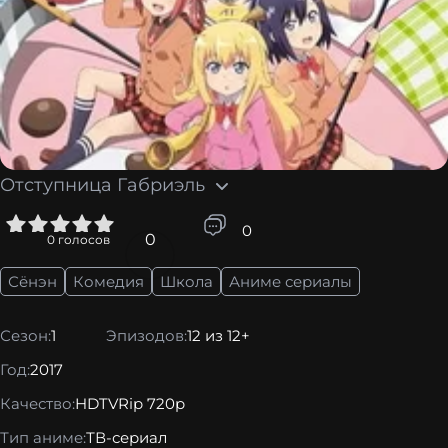
Отступница Габриэль
5
0
0
0
голосов
Сёнэн
Комедия
Школа
Аниме сериалы
Сезон:
1
Эпизодов:
12 из 12+
Год:
2017
Качество:
HDTVRip 720p
Тип аниме:
ТВ-сериал